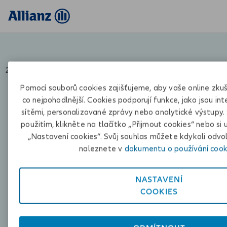
2
Vaše údaje
3
Popis škody
4
Poškozené předměty
5
Výše 
Pomocí souborů cookies zajišťujeme, aby vaše online zkuš
Co se stalo?
co nejpohodlnější. Cookies podporují funkce, jako jsou int
sítěmi, personalizované zprávy nebo analytické výstupy. So
použitím, klikněte na tlačítko „Přijmout cookies“ nebo si
„Nastavení cookies“. Svůj souhlas můžete kdykoli odvol
naleznete v
dokumentu o používání cook
Vodovodní škoda
Přírodní událost
NASTAVENÍ
COOKIES
Požár / Úder blesku / Výbuch
Rozbití skla