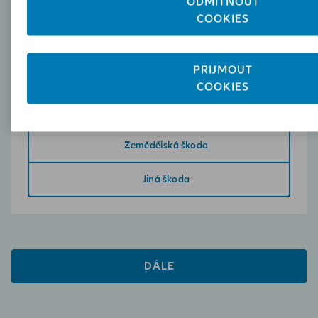
ODMÍTNOUT
COOKIES
Krádež / Vandalismus
Škoda na stroji, elektronice, plavidle nebo
PŘIJMOUT
letadle
COOKIES
Náklad / Zásilky
Zemědělská škoda
Jiná škoda
DÁLE