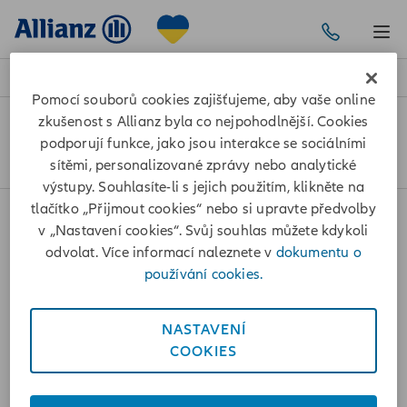
Pomocí souborů cookies zajišťujeme, aby vaše online
zkušenost s Allianz byla co nejpohodlnější. Cookies
Služby a hlášení škody
podporují funkce, jako jsou interakce se sociálními
Povinné ručení a Havarijní pojištění online
sítěmi, personalizované zprávy nebo analytické
výstupy. Souhlasíte-li s jejich použitím, klikněte na
tlačítko „Přijmout cookies“ nebo si upravte předvolby
v „Nastavení cookies“. Svůj souhlas můžete kdykoli
Cookies
odvolat. Více informací naleznete v
dokumentu o
používání cookies.
Ochrana osobních údajů
NASTAVENÍ
Prohlášení o přístupnosti
COOKIES
+420 241 170 000