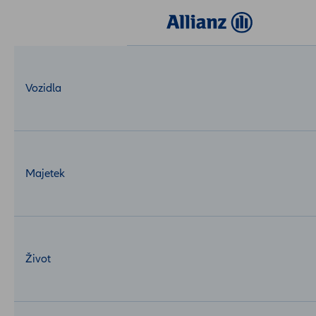
Login
MojeAllianz
Vozidla
Majetek
Život