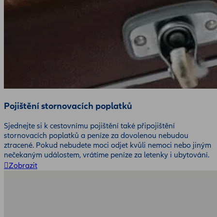
Pojištění stornovacích poplatků
Sjednejte si k cestovnímu pojištění také připojištění
stornovacích poplatků a peníze za dovolenou nebudou
ztracené. Pokud nebudete moci odjet kvůli nemoci nebo jiným
nečekaným událostem, vrátíme peníze za letenky i ubytování.
Zobrazit