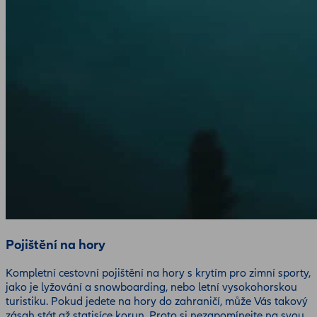
Pojištění na hory
Kompletní cestovní pojištění na hory s krytím pro zimní sporty,
jako je lyžování a snowboarding, nebo letní vysokohorskou
turistiku. Pokud jedete na hory do zahraničí, může Vás takový
zásah stát až statisíce korun. Proto si nezapomínejte na svou