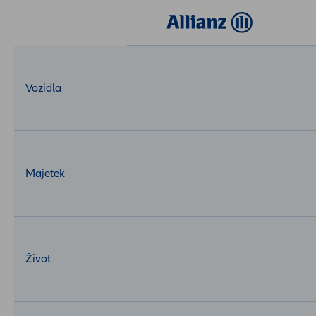
Login
MojeAllianz
Vozidla
Co se děje po nahlášení škody z
cestovního pojištění?
Mrzí nás, že v souvislosti s Vaší cestou došlo ke škodě. Když už
se tak stalo, pomůžeme Vám projít procesem jejího řešení
Majetek
snadno a lehce. S tím, jak řešení škody bude probíhat, se
můžete seznámit v mapách níže.
Život