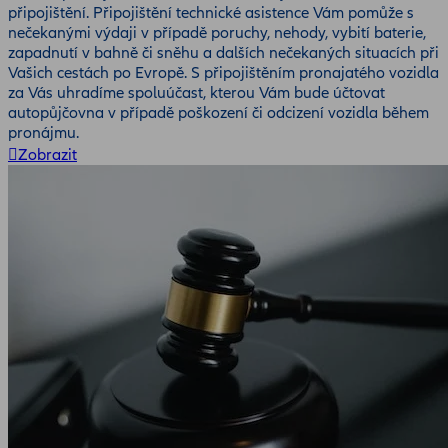
připojištění. Připojištění technické asistence Vám pomůže s
nečekanými výdaji v případě poruchy, nehody, vybití baterie,
zapadnutí v bahně či sněhu a dalších nečekaných situacích při
Vašich cestách po Evropě. S připojištěním pronajatého vozidla
za Vás uhradíme spoluúčast, kterou Vám bude účtovat
autopůjčovna v případě poškození či odcizení vozidla během
pronájmu.
Zobrazit