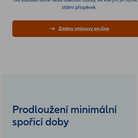
Od základu daně nelze odečítat částky, ke kterým je nárok
státní příspěvek
Změny smlouvy on-line
Prodloužení minimální
spořicí doby