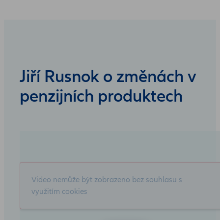
Jiří Rusnok o změnách v
penzijních produktech
Video nemůže být zobrazeno bez souhlasu s
využitím cookies