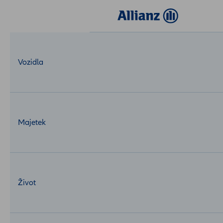
Login
MojeAllianz
Vozidla
Majetek
Život