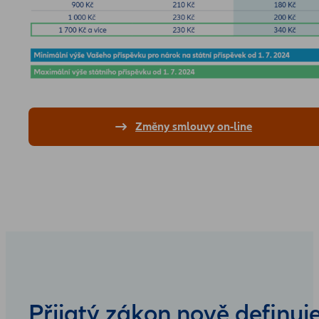
Změny smlouvy on-line
Přijatý zákon nově definuj