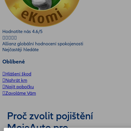
Hodnotíte nás
4.6
/5
Allianz globální hodnocení spokojenosti
Nejčastěji hledáte
Oblíbené
Hlášení škod
Nahrát km
Najít pobočku
Zavoláme Vám
Proč zvolit pojištění
MojeAuto pro