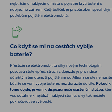
nejbližšímu nabíjecímu místu a pojistné krytí baterií a
nabíjecího zařízení. Celý balíček je přizpůsoben specifický
potřebám pojištění elektromobilů.
Co když se mi na cestách vybije
baterie?
Přestože se elektromobilita díky novým technologiím
posouvá stále vpřed, strach z dojezdu je pro řidiče
důležitým tématem. S pojištěním od Allianz se ale nemusíte
bát, že se vám vybije baterie, než dorazíte do cíle.
Pokud k
tomu dojde, je vám k dispozici naše asistenční služba
, kte
vás odtáhne k nejbližší nabíjecí stanici, a vy tak můžete
pokračovat ve své cestě.