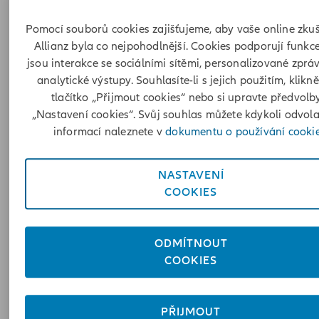
elektromobily?
Pomocí souborů cookies zajišťujeme, aby vaše online zku
Allianz byla co nejpohodlnější. Cookies podporují funkce
jsou interakce se sociálními sítěmi, personalizované zprá
Váš elektromobil si zaslouží výjimečné
analytické výstupy. Souhlasíte-li s jejich použitím, klikn
tlačítko „Přijmout cookies“ nebo si upravte předvolb
pojištění, a to vám jako první na trhu
„Nastavení cookies“. Svůj souhlas můžete kdykoli odvola
nabízí Allianz. Kdykoli nás potřebujete,
informací naleznete v
dokumentu o používání cookie
jsme s Vámi.
NASTAVENÍ
COOKIES
ODMÍTNOUT
COOKIES
Asistenční služba
PŘIJMOUT