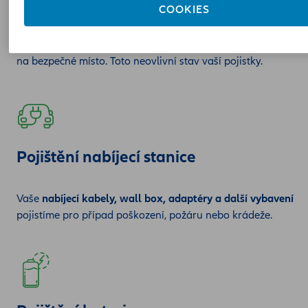
COOKIES
Došla vám baterie? Odvezeme vás k nejbližší nabíjecí stanici,
kde si ji můžete dobít a pokračovat v cestě. Pokud se s autem
stane něco jiného, ​​využijte naši pomoc a my vás odtáhneme
na bezpečné místo. Toto neovlivní stav vaší pojistky.
Pojištění nabíjecí stanice
Vaše
nabíjecí kabely, wall box, adaptéry a další vybavení
pojistíme pro případ poškození, požáru nebo krádeže.