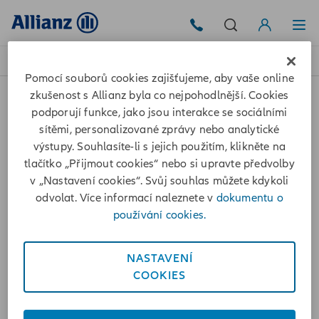
Login
Hlášení Škody
MojeAllianz
Pomocí souborů cookies zajišťujeme, aby vaše online
zkušenost s Allianz byla co nejpohodlnější. Cookies
podporují funkce, jako jsou interakce se sociálními
Cookies
sítěmi, personalizované zprávy nebo analytické
výstupy. Souhlasíte-li s jejich použitím, klikněte na
Ochrana osobních údajů
tlačítko „Přijmout cookies“ nebo si upravte předvolby
v „Nastavení cookies“. Svůj souhlas můžete kdykoli
Prohlášení o přístupnosti
odvolat. Více informací naleznete v
dokumentu o
používání cookies.
+420 241 170 000
NASTAVENÍ
© Allianz 2026
COOKIES