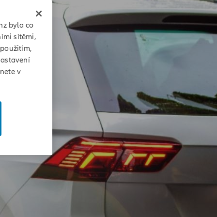
nz byla co
ími sítěmi,
 použitím,
Nastavení
znete v