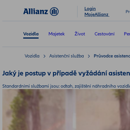
Login
Pr
MojeAllianz
Vozidla
Majetek
Život
Cestování
Pe
Vozidla
Asistenční služba
Průvodce asistenc
Jaký je postup v případě vyžádání asiste
Standardními službami jsou: odtah, zajištění náhradního vozidl