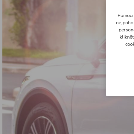
Pomocí 
nejpohod
persona
klikně
cook