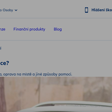
Hlášení šk
o Osoby
nze
Finanční produkty
Blog
í
nce?
a, oprava na místě a jiné způsoby pomoci.