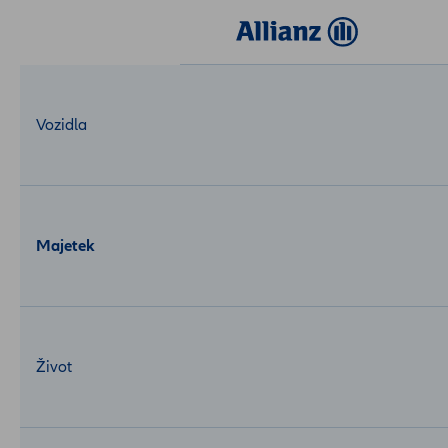
Login
MojeAllianz
Vozidla
Majetek
Život