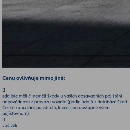
Cenu ovlivňuje mimo jiné:
zda jste měli či neměli škody u vašich dosavadních pojištění
odpovědnosti z provozu vozidla (podle údajů z databáze škod
České kanceláře pojistitelů, které jsou dostupné všem
pojišťovnám)
váš věk