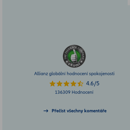
Allianz globální hodnocení spokojenosti
4.6
4.6
/
5
star
136309 Hodnocení
rating
out
Přečíst všechny komentáře
of
5