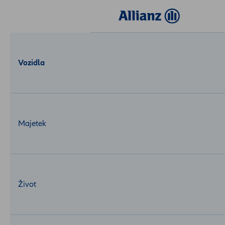
Login
MojeAllianz
Vozidla
Majetek
Život