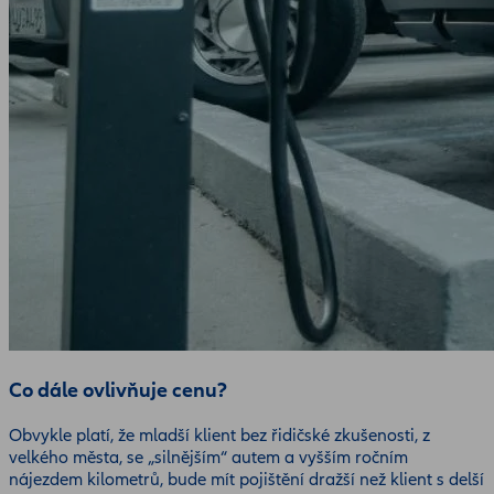
Co dále ovlivňuje cenu?
Obvykle platí, že mladší klient bez řidičské zkušenosti, z
velkého města, se „silnějším“ autem a vyšším ročním
nájezdem kilometrů, bude mít pojištění dražší než klient s delší