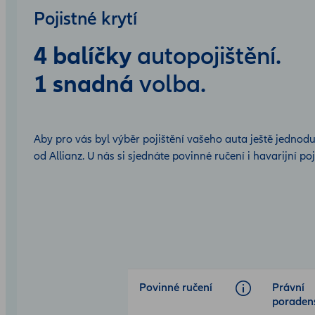
Pojistné krytí
4 balíčky
autopojištění.
1 snadná
volba.
Aby pro vás byl výběr pojištění vašeho auta ještě jednoduš
od Allianz. U nás si sjednáte povinné ručení i havarijní p
Open
product
comparison
table
Povinné ručení
Právní
poradens