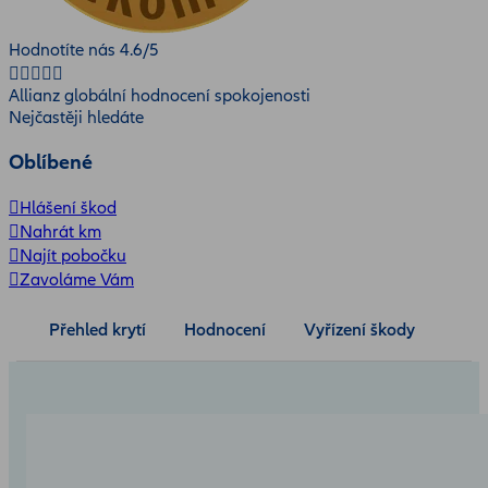
Hodnotíte nás
4.6
/5
Allianz globální hodnocení spokojenosti
Nejčastěji hledáte
Oblíbené
Hlášení škod
Nahrát km
Najít pobočku
Zavoláme Vám
Přehled krytí
Hodnocení
Vyřízení škody
Více