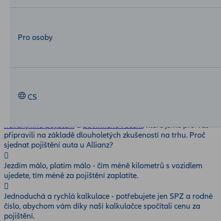
Sleva až
21 %
s Allianz PLUS
Pro osoby
Allianz MojeAuto
4 balíčky autopojištění.
1 snadná volba.
CS
Allianz MojeAuto nabízí výběr ze 4 jednoduchých balíčků
havarijního pojištění
a
povinného ručení
, které jsme pro Vás
připravili na základě dlouholetých zkušeností na trhu. Proč
sjednat pojištění auta u Allianz?
Jezdím málo, platím málo - čím méně kilometrů s vozidlem
ujedete, tím méně za pojištění zaplatíte.
Jednoduchá a rychlá kalkulace - potřebujete jen SPZ a rodné
číslo, abychom vám díky naší kalkulačce spočítali cenu za
pojištění.