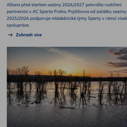
Allianz před startem sezóny 2026/2027 potvrdila rozšíření
partnerství s AC Sparta Praha. Pojišťovna od začátku sezóny
2025/2026 podporuje mládežnické týmy Sparty v rámci vícel
spolupráce.
Zobrazit více