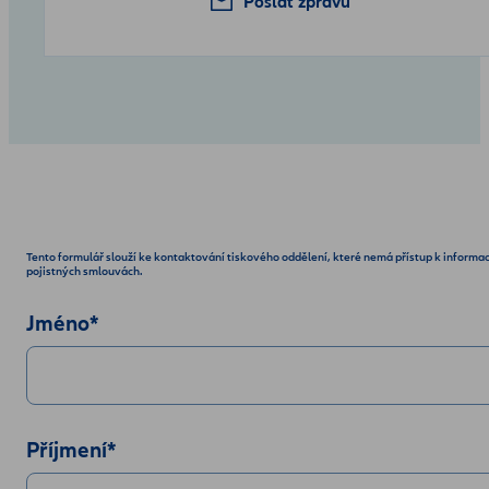
Poslat zprávu
Tento formulář slouží ke kontaktování tiskového oddělení, které nemá přístup k informa
pojistných smlouvách.
Jméno
*
Příjmení
*