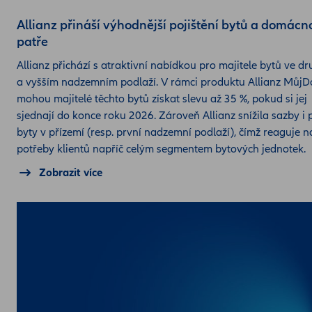
Allianz přináší výhodnější pojištění bytů a domácno
patře
Allianz přichází s atraktivní nabídkou pro majitele bytů ve d
a vyšším nadzemním podlaží. V rámci produktu Allianz Můj
mohou majitelé těchto bytů získat slevu až 35 %, pokud si jej
sjednají do konce roku 2026. Zároveň Allianz snížila sazby i 
byty v přízemí (resp. první nadzemní podlaží), čímž reaguje n
potřeby klientů napříč celým segmentem bytových jednotek.
Zobrazit více