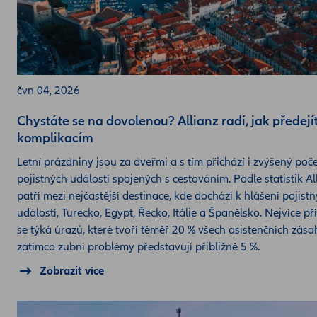
čvn 04, 2026
Chystáte se na dovolenou? Allianz radí, jak předejí
komplikacím
Letní prázdniny jsou za dveřmi a s tím přichází i zvýšený poč
pojistných událostí spojených s cestováním. Podle statistik Al
patří mezi nejčastější destinace, kde dochází k hlášení pojist
událostí, Turecko, Egypt, Řecko, Itálie a Španělsko. Nejvíce p
se týká úrazů, které tvoří téměř 20 % všech asistenčních zása
zatímco zubní problémy představují přibližně 5 %.
Zobrazit více