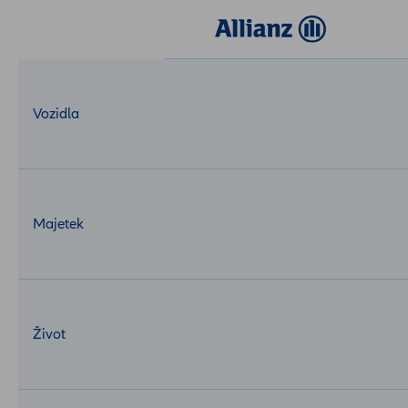
Login
MojeAllianz
Vozidla
Majetek
Život