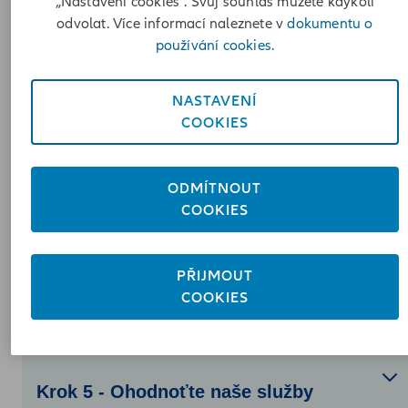
Krok 1 - Registrace škody a následné
„Nastavení cookies“. Svůj souhlas můžete kdykoli
odvolat. Více informací naleznete v
dokumentu o
potvrzení
používání cookies.
NASTAVENÍ
Krok 2 - Doložení fotografií a
COOKIES
vyžádaných dokumentů
ODMÍTNOUT
COOKIES
Krok 3 - Posouzení škody
PŘIJMOUT
COOKIES
Krok 4 - Škoda uhrazena
Krok 5 - Ohodnoťte naše služby