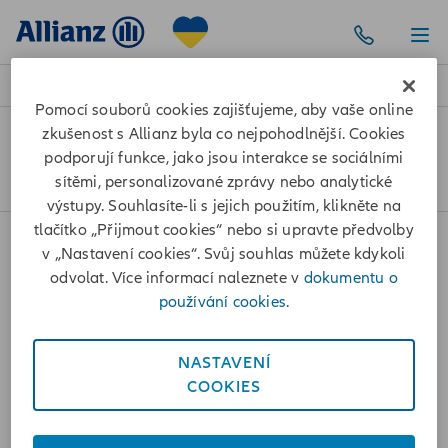
Pomocí souborů cookies zajišťujeme, aby vaše online
zkušenost s Allianz byla co nejpohodlnější. Cookies
Služby a hlášení škody
podporují funkce, jako jsou interakce se sociálními
Pojištění majetku a odpovědnosti
sítěmi, personalizované zprávy nebo analytické
výstupy. Souhlasíte-li s jejich použitím, klikněte na
tlačítko „Přijmout cookies“ nebo si upravte předvolby
v „Nastavení cookies“. Svůj souhlas můžete kdykoli
Cookies
odvolat. Více informací naleznete v
dokumentu o
používání cookies.
Ochrana osobních údajů
NASTAVENÍ
Prohlášení o přístupnosti
COOKIES
+420 241 170 000