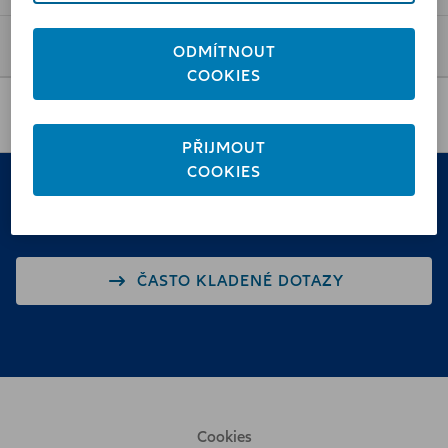
Vše o Allianz
ODMÍTNOUT
COOKIES
Pobočky a poradci
PŘIJMOUT
COOKIES
Nenašli jste něco?
ČASTO KLADENÉ DOTAZY
Cookies