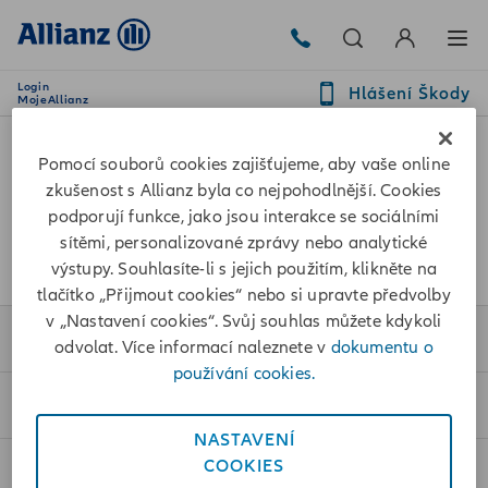
Login
Hlášení Škody
MojeAllianz
Pomocí souborů cookies zajišťujeme, aby vaše online
Sledujte nás také na:
zkušenost s Allianz byla co nejpohodlnější. Cookies
podporují funkce, jako jsou interakce se sociálními
sítěmi, personalizované zprávy nebo analytické
výstupy. Souhlasíte-li s jejich použitím, klikněte na
tlačítko „Přijmout cookies“ nebo si upravte předvolby
v „Nastavení cookies“. Svůj souhlas můžete kdykoli
Pojištění
odvolat. Více informací naleznete v
dokumentu o
používání cookies.
Sjednat online
NASTAVENÍ
COOKIES
Pro klienty