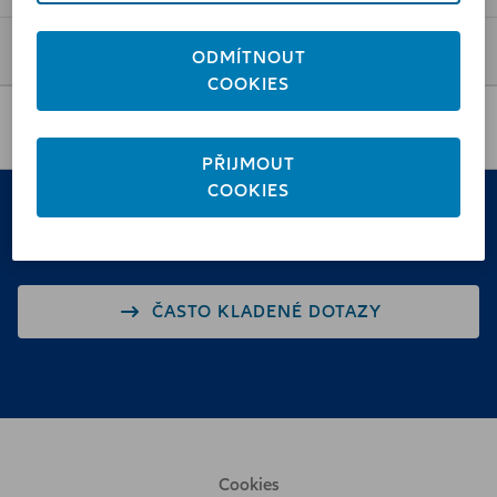
Vše o Allianz
ODMÍTNOUT
COOKIES
Pobočky a poradci
PŘIJMOUT
COOKIES
Nenašli jste něco?
ČASTO KLADENÉ DOTAZY
Cookies