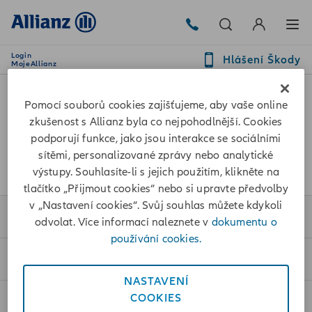
Login
Hlášení Škody
MojeAllianz
Pomocí souborů cookies zajišťujeme, aby vaše online
Sledujte nás také na:
zkušenost s Allianz byla co nejpohodlnější. Cookies
podporují funkce, jako jsou interakce se sociálními
sítěmi, personalizované zprávy nebo analytické
výstupy. Souhlasíte-li s jejich použitím, klikněte na
tlačítko „Přijmout cookies“ nebo si upravte předvolby
v „Nastavení cookies“. Svůj souhlas můžete kdykoli
Pojištění
odvolat. Více informací naleznete v
dokumentu o
používání cookies.
Sjednat online
NASTAVENÍ
COOKIES
Pro klienty