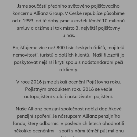
Jsme součástí předního světového pojišťovacího
koncernu Allianz Group. V České republice působíme
od r. 1993, od té doby jsme uzavřeli téměř 10 milionů
smluv a držíme si tak místo 3. největší pojišťovny
u nás.
Pojišťujeme více než 800 tisíc českých řidičů, majitelů
nemovitostí, turistů a dalších klientů. Naší filozofií je
poskytovat nejširší krytí spolu s nadstandardní péčí
o klienty.
V roce 2016 jsme získali ocenění Pojišťovna roku.
Pojistným produktem roku 2016 se vedle
autopojištění stalo i naše životní pojištění.
Naše Allianz penzijní společnost nabízí doplňkové
penzijní spoření. Je nástupcem Allianz penzijního
fondu, který odborníci v posledních letech ohodnotili
několika oceněními – spoří s námi téměř půl milionu