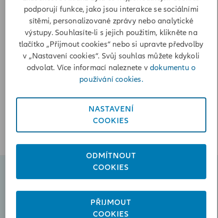
Poslat zprávu
podporují funkce, jako jsou interakce se sociálními
sítěmi, personalizované zprávy nebo analytické
+420608857633
výstupy. Souhlasíte-li s jejich použitím, klikněte na
+420773556909
tlačítko „Přijmout cookies“ nebo si upravte předvolby
v „Nastavení cookies“. Svůj souhlas můžete kdykoli
odvolat. Více informací naleznete v
dokumentu o
Otevírací doba
používání cookies.
Pondělí
08:00-16:00
Úterý
08:00-15:00
NASTAVENÍ
Středa
08:00-16:00
COOKIES
Čtvrtek
08:00-15:00
ODMÍTNOUT
COOKIES
Naplánovat schůzku
PŘIJMOUT
Poslat zprávu
COOKIES