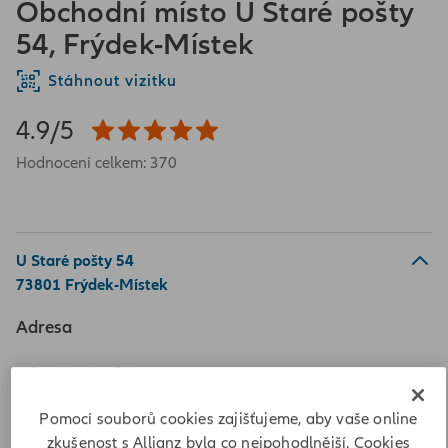
Obchodní místo U Staré pošty
54, Frýdek-Místek
Stáhnout vizitku
4.9/5
Hodnocení celkem: 370
U Staré pošty 54
73801 Frýdek-Místek
Adresa
U Staré pošty 54
73801 Frýdek-Místek
Pomocí souborů cookies zajišťujeme, aby vaše online
Vypočítat vzdálenost
zkušenost s Allianz byla co nejpohodlnější. Cookies