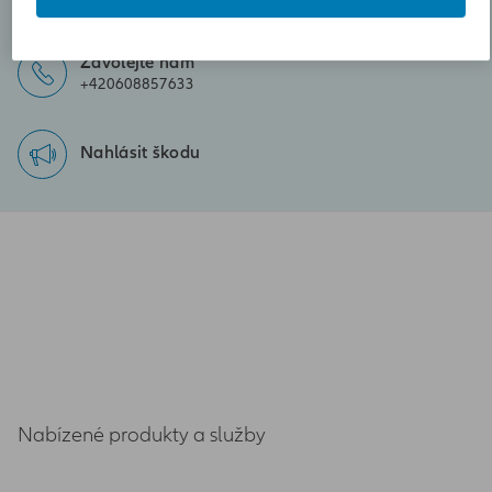
dagmar.matejckova@iallianz.cz
Zavolejte nám
+420608857633
Nahlásit škodu
Nabízené produkty a služby