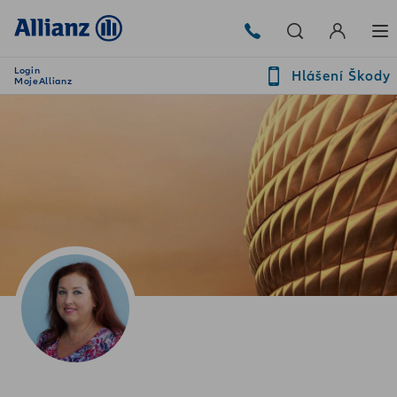
Login
Hlášení Škody
MojeAllianz