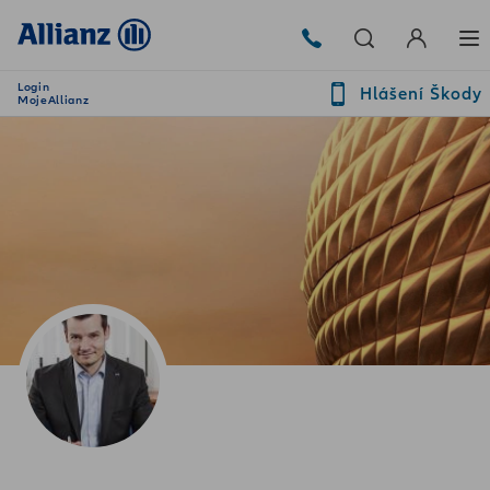
Login
Hlášení Škody
MojeAllianz