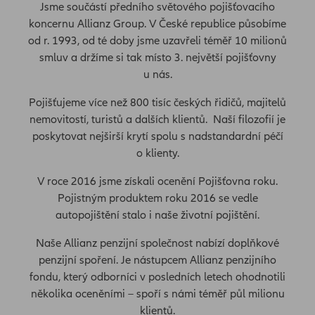
Jsme součástí předního světového pojišťovacího
koncernu Allianz Group. V České republice působíme
od r. 1993, od té doby jsme uzavřeli téměř 10 milionů
smluv a držíme si tak místo 3. největší pojišťovny
u nás.
Pojišťujeme více než 800 tisíc českých řidičů, majitelů
nemovitostí, turistů a dalších klientů. Naší filozofií je
poskytovat nejširší krytí spolu s nadstandardní péčí
o klienty.
V roce 2016 jsme získali ocenění Pojišťovna roku.
Pojistným produktem roku 2016 se vedle
autopojištění stalo i naše životní pojištění.
Naše Allianz penzijní společnost nabízí doplňkové
penzijní spoření. Je nástupcem Allianz penzijního
fondu, který odborníci v posledních letech ohodnotili
několika oceněními – spoří s námi téměř půl milionu
klientů.