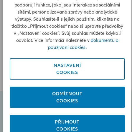
podporují funkce, jako jsou interakce se sociálními
Poslat zprávu
sítěmi, personalizované zprávy nebo analytické
+420723262798
výstupy. Souhlasíte-li s jejich použitím, klikněte na
tlačítko „Přijmout cookies“ nebo si upravte předvolby
Otevírací doba
v „Nastavení cookies“. Svůj souhlas můžete kdykoli
odvolat. Více informací naleznete v
dokumentu o
Pondělí
08:00-16:00
používání cookies.
Úterý
08:00-16:00
Středa
08:00-16:00
NASTAVENÍ
Čtvrtek
08:00-16:00
COOKIES
Pátek
08:00-16:00
ODMÍTNOUT
COOKIES
Naplánovat schůzku
PŘIJMOUT
Poslat zprávu
COOKIES
stanislav.kocina@iallianz.cz