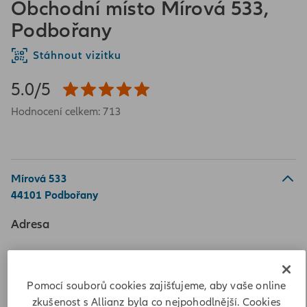
Obchodní místo Mírová 533,
Podbořany
Stáhnout vizitku
5.0/5
Hodnocení celkem: 713
Mírová 533
44101 Podbořany
Adresa
Mírová 533
44101 Podbořany
Pomocí souborů cookies zajišťujeme, aby vaše online
Vypočítat vzdálenost
zkušenost s Allianz byla co nejpohodlnější. Cookies