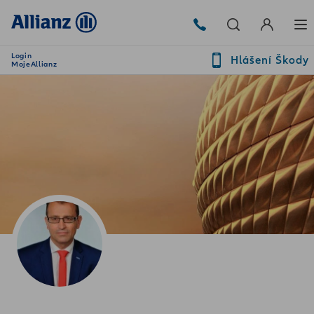
Login
Hlášení Škody
MojeAllianz