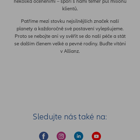
několika oceněními – spoří s námi téměř půl milionu
klientů.
Patříme mezi stovku nejsilnějších značek naší
planety a každoročně své postavení vylepšujeme.
Proto se nebojte ani vy svěřit se do naší péče a stát
se dalším členem velké a pevné rodiny. Buďte vítáni
v Allianz.
Sledujte nás také na: