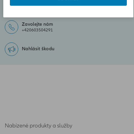
Poslat zprávu
ladislav.mareska@iallianz.cz
Zavolejte nám
+420603504291
Nahlásit škodu
Nabízené produkty a služby