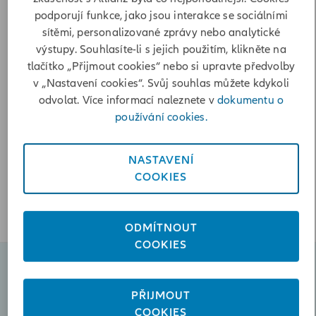
Poslat zprávu
podporují funkce, jako jsou interakce se sociálními
sítěmi, personalizované zprávy nebo analytické
+420603504291
výstupy. Souhlasíte-li s jejich použitím, klikněte na
+420731452989
tlačítko „Přijmout cookies“ nebo si upravte předvolby
v „Nastavení cookies“. Svůj souhlas můžete kdykoli
Otevírací doba
odvolat. Více informací naleznete v
dokumentu o
používání cookies.
Pondělí
08:00-17:00
Úterý
08:00-17:00
NASTAVENÍ
Středa
08:00-17:00
COOKIES
Čtvrtek
08:00-17:00
Pátek
08:00-15:00
ODMÍTNOUT
COOKIES
Naplánovat schůzku
PŘIJMOUT
COOKIES