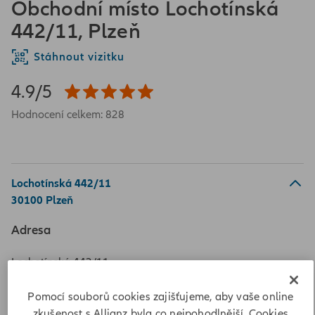
Obchodní místo Lochotínská
442/11, Plzeň
Stáhnout vizitku
4.9/5
Hodnocení celkem: 828
Lochotínská 442/11
30100 Plzeň
Adresa
Lochotínská 442/11
30100 Plzeň
Pomocí souborů cookies zajišťujeme, aby vaše online
Vypočítat vzdálenost
zkušenost s Allianz byla co nejpohodlnější. Cookies