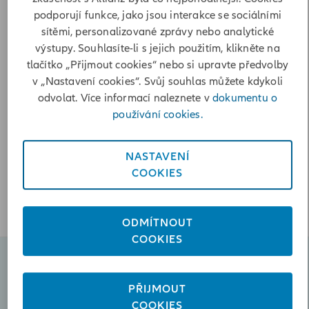
Poslat zprávu
podporují funkce, jako jsou interakce se sociálními
sítěmi, personalizované zprávy nebo analytické
+420556705953
výstupy. Souhlasíte-li s jejich použitím, klikněte na
+420606102120
tlačítko „Přijmout cookies“ nebo si upravte předvolby
v „Nastavení cookies“. Svůj souhlas můžete kdykoli
Otevírací doba
odvolat. Více informací naleznete v
dokumentu o
používání cookies.
Pondělí
08:00-12:00, 13:00-17:00
Úterý
08:00-12:00, 13:00-16:00
NASTAVENÍ
Středa
08:00-12:00, 13:00-17:00
COOKIES
Čtvrtek
08:00-12:00, 13:00-16:00
Pátek
08:00-13:00
ODMÍTNOUT
COOKIES
Naplánovat schůzku
PŘIJMOUT
COOKIES