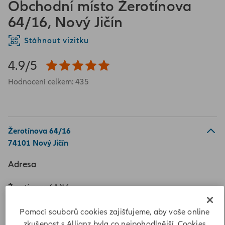
Obchodní místo Žerotínova
64/16, Nový Jičín
Stáhnout vizitku
4.9/5
Hodnocení celkem: 435
Žerotínova 64/16
74101 Nový Jičín
Adresa
Žerotínova 64/16
74101 Nový Jičín
Pomocí souborů cookies zajišťujeme, aby vaše online
Vypočítat vzdálenost
zkušenost s Allianz byla co nejpohodlnější. Cookies