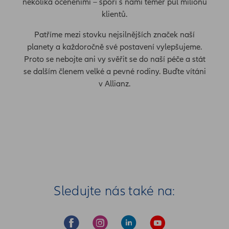
několika oceněními – spoří s námi téměř půl milionu
klientů.
Patříme mezi stovku nejsilnějších značek naší
planety a každoročně své postavení vylepšujeme.
Proto se nebojte ani vy svěřit se do naší péče a stát
se dalším členem velké a pevné rodiny. Buďte vítáni
v Allianz.
Sledujte nás také na: