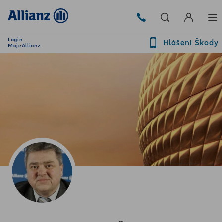
Login
Hlášení Škody
MojeAllianz