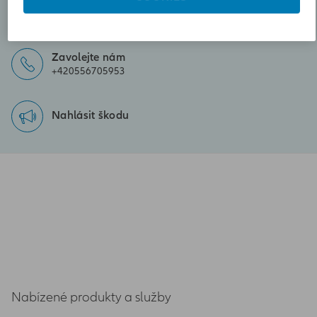
Poslat zprávu
boris.gasperik@iallianz.cz
Zavolejte nám
+420556705953
Nahlásit škodu
Nabízené produkty a služby