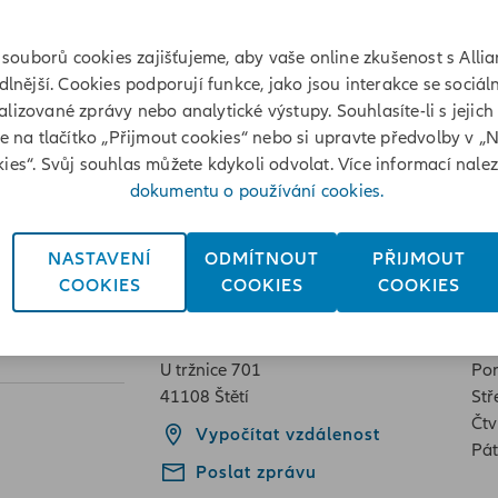
souborů cookies zajišťujeme, aby vaše online zkušenost s Allia
lnější. Cookies podporují funkce, jako jsou interakce se sociáln
lizované zprávy nebo analytické výstupy. Souhlasíte-li s jejich
te na tlačítko „Přijmout cookies“ nebo si upravte předvolby v „
tržnice 701, Štětí
ies“. Svůj souhlas můžete kdykoli odvolat. Více informací nale
dokumentu o používání cookies.
NASTAVENÍ
ODMÍTNOUT
PŘIJMOUT
COOKIES
COOKIES
COOKIES
Adresa
Ot
U tržnice 701
Pon
41108 Štětí
Stř
Čtv
Vypočítat vzdálenost
Pát
Poslat zprávu