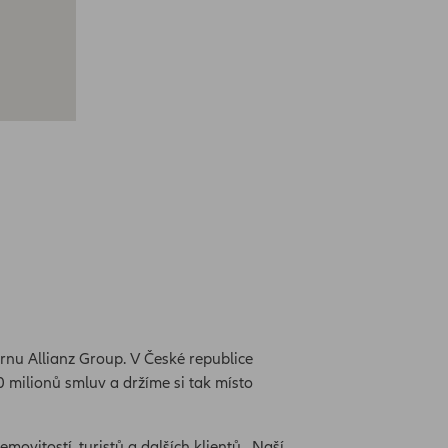
rnu Allianz Group. V České republice
0 milionů smluv a držíme si tak místo
emovitostí, turistů a dalších klientů. Naší