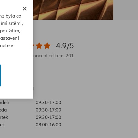
nz byla co
ími sítěmi,
 použitím,
Nastavení
4.9/5
znete v
Hodnocení celkem: 201
evírací doba
dělí
09:30-17:00
eda
09:30-17:00
rtek
09:30-17:00
ek
08:00-16:00