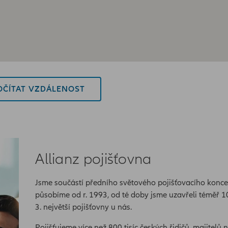
ČÍTAT VZDÁLENOST
Allianz pojišťovna
Jsme součástí předního světového pojišťovacího konce
působíme od r. 1993, od té doby jsme uzavřeli téměř 1
3. největší pojišťovny u nás.
Pojišťujeme více než 800 tisíc českých řidičů, majitelů n