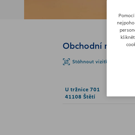
Pomocí 
nejpohod
persona
klikně
Obchodní místo U 
cook
Stáhnout vizitku
U tržnice 701
41108 Štětí