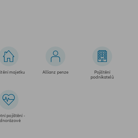
štění majetku
Allianz penze
Pojištění
podnikatelů
tní pojištění -
ednorázové