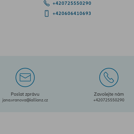
+420725550290
+420606410693
Poslat zprávu
Zavolejte nám
jana.vranova@iallianz.cz
+420725550290