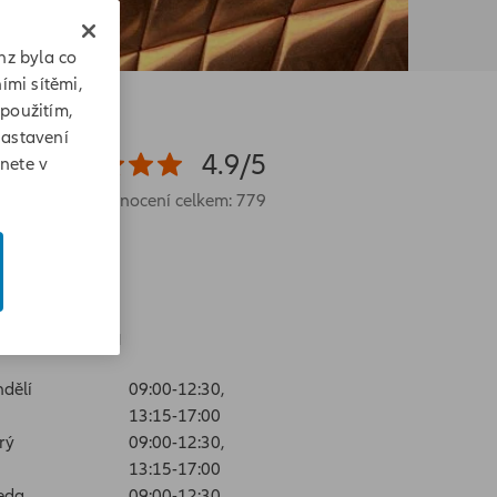
nz byla co
ími sítěmi,
 použitím,
Nastavení
4.9/5
znete v
Hodnocení celkem: 779
evírací doba
dělí
09:00-12:30,
13:15-17:00
rý
09:00-12:30,
13:15-17:00
eda
09:00-12:30,