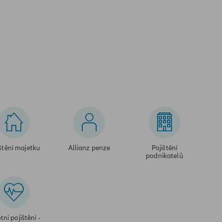
štění majetku
Allianz penze
Pojištění
podnikatelů
tní pojištění -