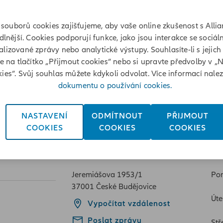
souborů cookies zajišťujeme, aby vaše online zkušenost s Allia
lnější. Cookies podporují funkce, jako jsou interakce se sociáln
lizované zprávy nebo analytické výstupy. Souhlasíte-li s jejich
te na tlačítko „Přijmout cookies“ nebo si upravte předvolby v „
eremiášova 1953/1, České
ies“. Svůj souhlas můžete kdykoli odvolat. Více informací nale
dokumentu o používání cookies.
NASTAVENÍ
ODMÍTNOUT
PŘIJMOUT
COOKIES
COOKIES
COOKIES
Adresa
Ot
Jeremiášova 1953/1
Pon
37001 České Budějovice
Úte
Vypočítat vzdálenost
Poslat zprávu
Stř