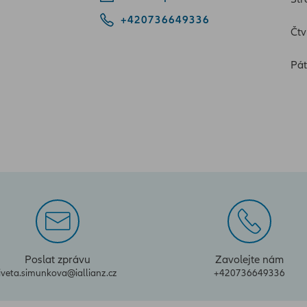
+420736649336
Čtv
Pát
Poslat zprávu
Zavolejte nám
iveta.simunkova@iallianz.cz
+420736649336