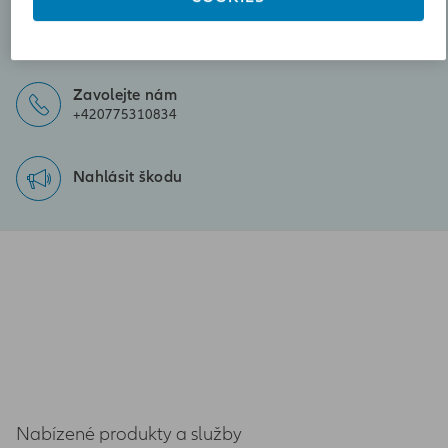
Poslat zprávu
jan.chalupsky@iallianz.cz
Zavolejte nám
+420775310834
Nahlásit škodu
Nabízené produkty a služby