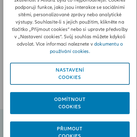
zkušenost s Allianz byla co nejpohodlnější. Cookies
Poslat zprávu
podporují funkce, jako jsou interakce se sociálními
sítěmi, personalizované zprávy nebo analytické
+420775310834
výstupy. Souhlasíte-li s jejich použitím, klikněte na
tlačítko „Přijmout cookies“ nebo si upravte předvolby
Otevírací doba
v „Nastavení cookies“. Svůj souhlas můžete kdykoli
odvolat. Více informací naleznete v
dokumentu o
Pondělí
08:00-12:00, 13:00-17:00
používání cookies.
Úterý
09:00-12:00, 13:00-17:00
Středa
08:00-12:00, 13:00-17:00
Čtvrtek
09:00-12:00, 13:00-17:00
NASTAVENÍ
Pátek
09:00-12:00, 13:00-15:00
COOKIES
Dne 5.8.2026 bude kancelář otevřena od 9:00 do 14:00
hodin.
ODMÍTNOUT
COOKIES
Naplánovat schůzku
PŘIJMOUT
COOKIES