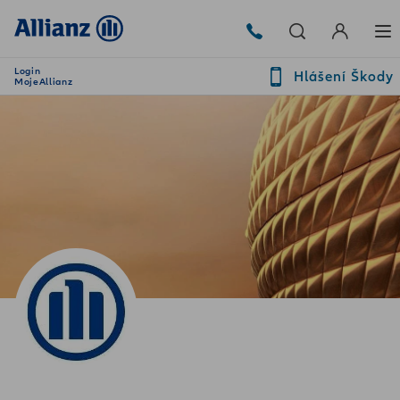
Login
Hlášení Škody
MojeAllianz