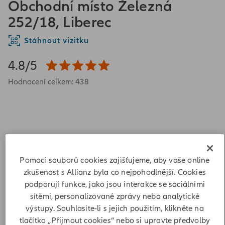
Obchodní místo Železná
252/18, Liberec
Stáhnout vizitku
4.8/5
Hodnocení celkem: 438
Železná 252/18
Pomocí souborů cookies zajišťujeme, aby vaše online
46001 Liberec
zkušenost s Allianz byla co nejpohodlnější. Cookies
podporují funkce, jako jsou interakce se sociálními
Adresa
sítěmi, personalizované zprávy nebo analytické
výstupy. Souhlasíte-li s jejich použitím, klikněte na
Železná 252/18
tlačítko „Přijmout cookies“ nebo si upravte předvolby