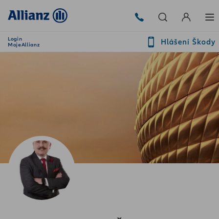
Login
Hlášení Škody
MojeAllianz