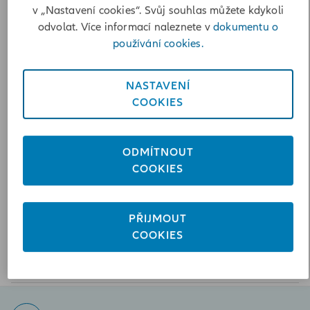
46001 Liberec
v „Nastavení cookies“. Svůj souhlas můžete kdykoli
Vypočítat vzdálenost
odvolat. Více informací naleznete v
dokumentu o
používání cookies.
Poslat zprávu
+420602844400
NASTAVENÍ
COOKIES
Otevírací doba
Pondělí
07:30-16:30
ODMÍTNOUT
Úterý
07:30-16:30
COOKIES
Středa
07:30-16:30
Čtvrtek
07:30-16:30
Pátek
07:30-11:30
PŘIJMOUT
COOKIES
Pro schůzku na pobočce mimo otev. dobu použijte on-line
rezerv. systémV pátek dle telefonické dohody