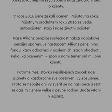
poskytovat nejširší krytí spolu s nadstandardní péčí
o klienty.
V roce 2016 jsme získali ocenění Pojišťovna roku.
Pojistným produktem roku 2016 se vedle
autopojištění stalo i naše životní pojištění.
Naše Allianz penzijní společnost nabízí doplňkové
penzijní spoření. Je nástupcem Allianz penzijního
fondu, který odborníci v posledních letech ohodnotili
několika oceněními – spoří s námi téměř půl milionu
klientů.
Patříme mezi stovku nejsilnějších značek naší
planety a každoročně své postavení vylepšujeme.
Proto se nebojte ani vy svěřit se do naší péče a stát
se dalším členem velké a pevné rodiny. Buďte vítáni
v Allianz.