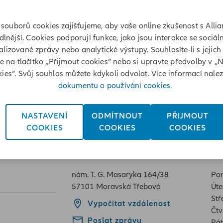
souborů cookies zajišťujeme, aby vaše online zkušenost s Allia
lnější. Cookies podporují funkce, jako jsou interakce se sociáln
lizované zprávy nebo analytické výstupy. Souhlasíte-li s jejich
te na tlačítko „Přijmout cookies“ nebo si upravte předvolby v „
ám. T. G. Masaryka 164/38,
ies“. Svůj souhlas můžete kdykoli odvolat. Více informací nale
dokumentu o používání cookies.
á
NASTAVENÍ
ODMÍTNOUT
PŘIJMOUT
COOKIES
COOKIES
COOKIES
Adresa
Ot
nám. T. G. Masaryka 164/38
Pon
57101 Moravská Třebová
Úte
Stř
Vypočítat vzdálenost
Čtv
Poslat zprávu
Pát