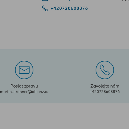
+420728608876
Poslat zprávu
Zavolejte nám
martin.strohner@iallianz.cz
+420728608876