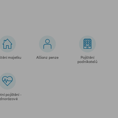
štění majetku
Allianz penze
Pojištění
podnikatelů
tní pojištění -
ednorázové