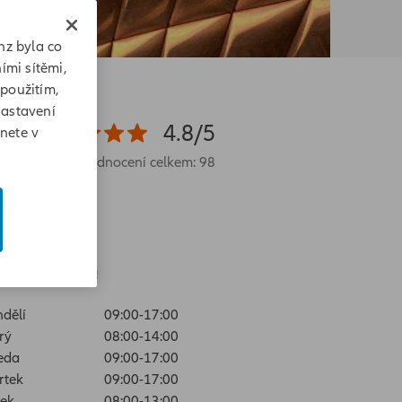
nz byla co
ími sítěmi,
 použitím,
Nastavení
4.8/5
znete v
Hodnocení celkem: 98
evírací doba
dělí
09:00-17:00
rý
08:00-14:00
eda
09:00-17:00
rtek
09:00-17:00
ek
08:00-13:00