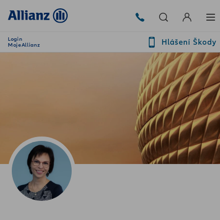
Login
Hlášení Škody
MojeAllianz