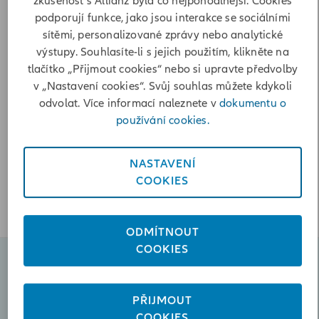
zkušenost s Allianz byla co nejpohodlnější. Cookies
Poslat zprávu
podporují funkce, jako jsou interakce se sociálními
sítěmi, personalizované zprávy nebo analytické
+420734582480
výstupy. Souhlasíte-li s jejich použitím, klikněte na
tlačítko „Přijmout cookies“ nebo si upravte předvolby
Otevírací doba
v „Nastavení cookies“. Svůj souhlas můžete kdykoli
odvolat. Více informací naleznete v
dokumentu o
Pondělí
08:30-12:00, 12:30-16:00
používání cookies.
Úterý
08:30-12:00, 12:30-17:00
Středa
08:30-12:00, 12:30-16:00
Čtvrtek
08:30-12:00, 12:30-16:00
NASTAVENÍ
Pátek
08:30-12:00, 12:30-15:00
COOKIES
22.12. 2025 - 2.1.2026 ZAVŘENO
ODMÍTNOUT
COOKIES
Naplánovat schůzku
PŘIJMOUT
Poslat zprávu
COOKIES