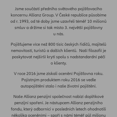
Jsme součástí předního světového pojišťovacího
koncernu Allianz Group. V České republice působíme
od r. 1993, od té doby jsme uzavřeli téměř 10 milionů
smluv a držíme si tak místo 3. největší pojišťovny
u nás.
Pojišťujeme více než 800 tisíc českých řidičů, majitelů
nemovitostí, turistů a dalších klientů. Naší filozofií je
poskytovat nejširší krytí spolu s nadstandardní péčí
o klienty.
V roce 2016 jsme získali ocenění Pojišťovna roku.
Pojistným produktem roku 2016 se vedle
autopojištění stalo i naše životní pojištění.
Naše Allianz penzijní společnost nabízí doplňkové
penzijní spoření. Je nástupcem Allianz penzijního
fondu, který odborníci v posledních letech ohodnotili
několika oceněními – spoří s námi téměř půl milionu