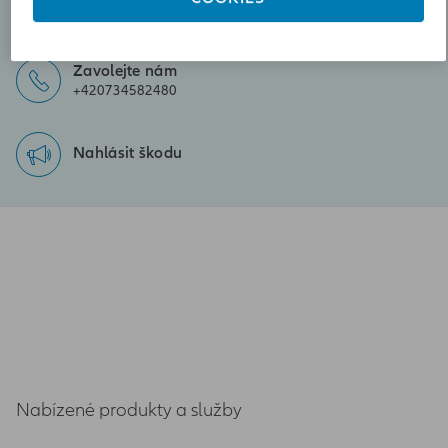
lenka.hladna@iallianz.cz
Zavolejte nám
+420734582480
Nahlásit škodu
Nabízené produkty a služby