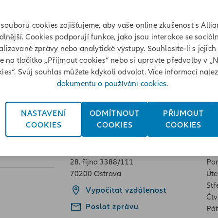
souborů cookies zajišťujeme, aby vaše online zkušenost s Allia
lnější. Cookies podporují funkce, jako jsou interakce se sociáln
lizované zprávy nebo analytické výstupy. Souhlasíte-li s jejich
te na tlačítko „Přijmout cookies“ nebo si upravte předvolby v „
. října 3388/111, Ostrava
ies“. Svůj souhlas můžete kdykoli odvolat. Více informací nale
dokumentu o používání cookies.
NASTAVENÍ
ODMÍTNOUT
PŘIJMOUT
COOKIES
COOKIES
COOKIES
Adresa
Ot
28. října 3388/111
Pon
70200 Ostrava
Úte
Stř
Vypočítat vzdálenost
Čtv
Poslat zprávu
Pát