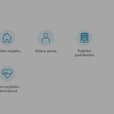
štění majetku
Allianz penze
Pojištění
podnikatelů
tní pojištění -
ednorázové