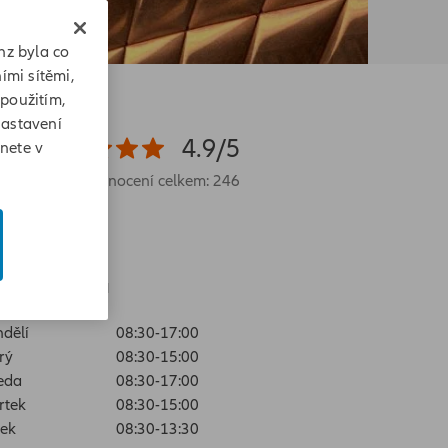
nz byla co
ími sítěmi,
 použitím,
Nastavení
4.9/5
znete v
Hodnocení celkem: 246
evírací doba
dělí
08:30-17:00
rý
08:30-15:00
eda
08:30-17:00
rtek
08:30-15:00
ek
08:30-13:30