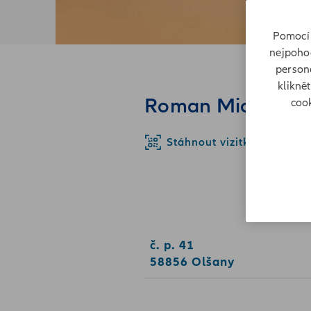
Pomocí 
nejpohod
persona
klikně
Roman Michna
cook
Stáhnout vizitku
č. p. 41
58856 Olšany