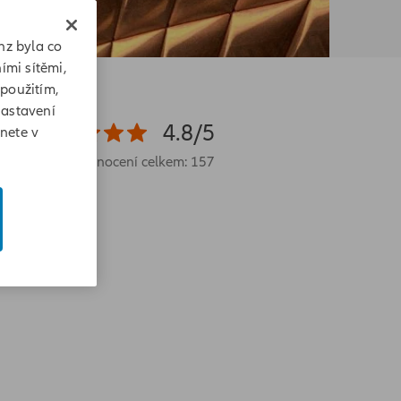
nz byla co
ími sítěmi,
 použitím,
Nastavení
4.8/5
znete v
Hodnocení celkem: 157