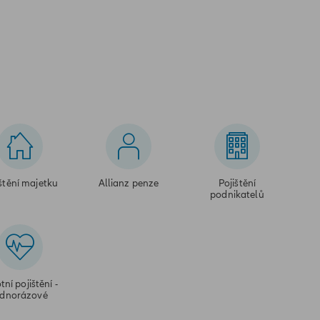
štění majetku
Allianz penze
Pojištění
podnikatelů
tní pojištění -
ednorázové