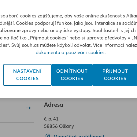
souborů cookies zajišťujeme, aby vaše online zkušenost s Allia
lnější. Cookies podporují funkce, jako jsou interakce se sociáln
lizované zprávy nebo analytické výstupy. Souhlasíte-li s jejich
te na tlačítko „Přijmout cookies“ nebo si upravte předvolby v „
ies“. Svůj souhlas můžete kdykoli odvolat. Více informací nale
dokumentu o používání cookies.
NASTAVENÍ
ODMÍTNOUT
PŘIJMOUT
COOKIES
COOKIES
COOKIES
Adresa
č. p. 41
58856 Olšany
Vypočítat vzdálenost