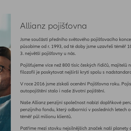
Allianz pojišťovna
Jsme součástí předního světového pojišťovacího konce
působíme od r. 1993, od té doby jsme uzavřeli téměř 1
3. největší pojišťovny u nás.
Pojišťujeme více než 800 tisíc českých řidičů, majitelů n
filozofií je poskytovat nejširší krytí spolu s nadstandard
V roce 2016 jsme získali ocenění Pojišťovna roku. Po
autopojištění stalo i naše životní pojištění.
Naše Allianz penzijní společnost nabízí doplňkové penz
penzijního fondu, který odborníci v posledních letech 
téměř půl milionu klientů.
Patříme mezi stovku nejsilnějších značek naší planety