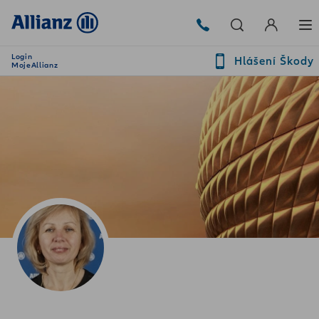
Login
Hlášení Škody
MojeAllianz