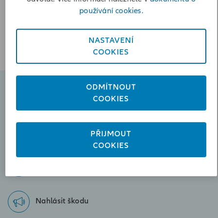
Vypočítat vzdálenost
používání cookies.
Poslat zprávu
+420602864997
NASTAVENÍ
COOKIES
ODMÍTNOUT
Naplánovat schůzku
COOKIES
Poslat zprávu
PŘIJMOUT
iva.prochazkova@iallianz.cz
COOKIES
Zavolejte nám
+420602864997
Nahlásit škodu