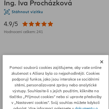
Ing. Iva Procházková
Stáhnout vizitku
4.9/5
Hodnocení celkem: 241
Pomocí souborů cookies zajišťujeme, aby vaše online
č. p. 121
zkušenost s Allianz byla co nejpohodlnější. Cookies
53401 Poběžovice u Holic
podporují funkce, jako jsou interakce se sociálními
Adresa
sítěmi, personalizované zprávy nebo analytické
výstupy. Souhlasíte-li s jejich použitím, klikněte na
č. p. 121
tlačítko „Přijmout cookies“ nebo si upravte předvolby
53401 Poběžovice u Holic
v „Nastavení cookies“. Svůj souhlas můžete kdykoli
odvolat. Více informací naleznete v
dokumentu o