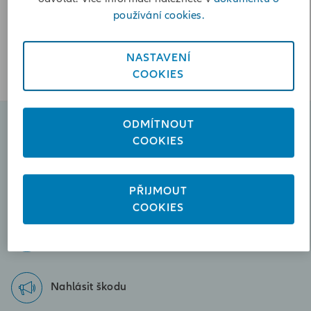
Vypočítat vzdálenost
používání cookies.
Poslat zprávu
+420602424927
NASTAVENÍ
COOKIES
ODMÍTNOUT
Naplánovat schůzku
COOKIES
Poslat zprávu
PŘIJMOUT
martin.polak@iallianz.cz
COOKIES
Zavolejte nám
+420602424927
Nahlásit škodu