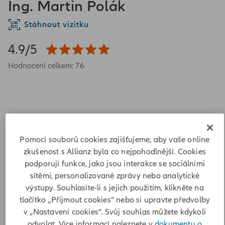
Ing. Martin Polák
Stáhnout vizitku
4.9/5
Hodnocení celkem: 76
Pomocí souborů cookies zajišťujeme, aby vaše online
Fischerova 697/20
zkušenost s Allianz byla co nejpohodlnější. Cookies
77900 Olomouc
podporují funkce, jako jsou interakce se sociálními
Adresa
sítěmi, personalizované zprávy nebo analytické
výstupy. Souhlasíte-li s jejich použitím, klikněte na
Fischerova 697/20
tlačítko „Přijmout cookies“ nebo si upravte předvolby
77900 Olomouc
v „Nastavení cookies“. Svůj souhlas můžete kdykoli
odvolat. Více informací naleznete v
dokumentu o