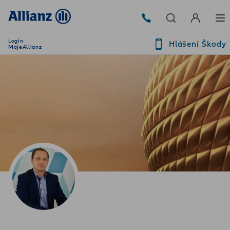
Login
Hlášení Škody
MojeAllianz