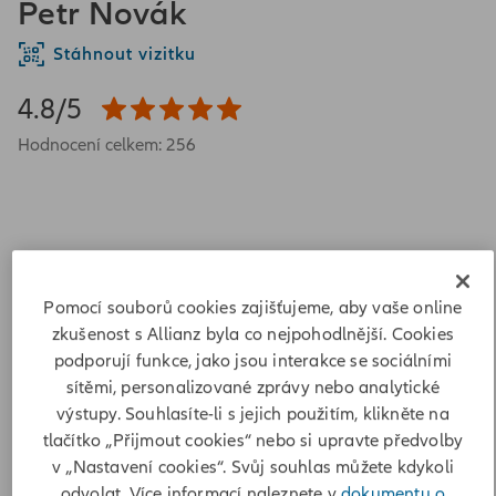
Petr Novák
Stáhnout vizitku
4.8/5
Hodnocení celkem: 256
Pomocí souborů cookies zajišťujeme, aby vaše online
Minská 771/10
zkušenost s Allianz byla co nejpohodlnější. Cookies
10100 Praha 10 - Vršovice
podporují funkce, jako jsou interakce se sociálními
Adresa
sítěmi, personalizované zprávy nebo analytické
výstupy. Souhlasíte-li s jejich použitím, klikněte na
Minská 771/10
tlačítko „Přijmout cookies“ nebo si upravte předvolby
10100 Praha 10 - Vršovice
v „Nastavení cookies“. Svůj souhlas můžete kdykoli
odvolat. Více informací naleznete v
dokumentu o