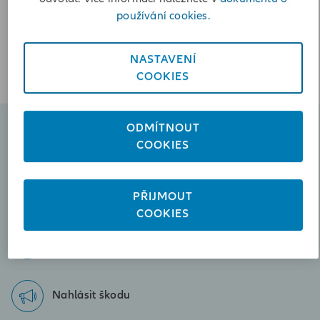
Vypočítat vzdálenost
používání cookies.
Poslat zprávu
+420775986363
NASTAVENÍ
COOKIES
ODMÍTNOUT
Naplánovat schůzku
COOKIES
Poslat zprávu
PŘIJMOUT
petr.novak@iallianz.cz
COOKIES
Zavolejte nám
+420775986363
Nahlásit škodu