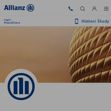
Login
Hlášení Škody
MojeAllianz