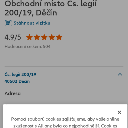
Obchodní místo Čs. legií
200/19, Děčín
Stáhnout vizitku
4.9/5
Hodnocení celkem: 504
Čs. legií 200/19
40502 Děčín
Adresa
Čs. legií 200/19
40502 Děčín
Pomocí souborů cookies zajišťujeme, aby vaše online
Vypočítat vzdálenost
zkušenost s Allianz byla co nejpohodlnější. Cookies