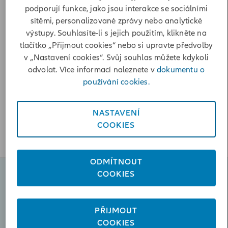
podporují funkce, jako jsou interakce se sociálními
Poslat zprávu
sítěmi, personalizované zprávy nebo analytické
+420412530521
výstupy. Souhlasíte-li s jejich použitím, klikněte na
tlačítko „Přijmout cookies“ nebo si upravte předvolby
Otevírací doba
v „Nastavení cookies“. Svůj souhlas můžete kdykoli
odvolat. Více informací naleznete v
dokumentu o
Pondělí
08:00-12:00, 12:30-17:00
používání cookies.
Úterý
08:00-12:00, 12:30-16:00
Středa
08:00-12:00, 12:30-17:00
NASTAVENÍ
Čtvrtek
08:00-12:00, 12:30-16:00
COOKIES
Pátek
08:00-12:00
ODMÍTNOUT
COOKIES
Naplánovat schůzku
PŘIJMOUT
Poslat zprávu
COOKIES
eva.hajkova@iallianz.cz