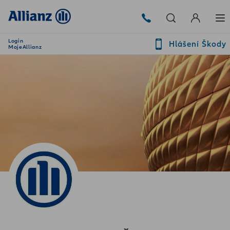
Login
Hlášení Škody
MojeAllianz