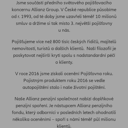
Jsme součástí předního světového pojišťovacího
koncernu Allianz Group. V České republice působíme
od r. 1993, od té doby jsme uzavřeli téměř 10 milionů
smluv a držíme si tak místo 3. největší pojišťovny
u nás.
Pojišťujeme více než 800 tisíc českých řidičů, majitelů
nemovitostí, turistů a dalších klientů. Naší filozofií je
poskytovat nejširší krytí spolu s nadstandardní péčí
o klienty.
V roce 2016 jsme získali ocenění Pojišťovna roku.
Pojistným produktem roku 2016 se vedle
autopojištění stalo i naše životní pojištění.
Naše Allianz penzijní společnost nabízí doplňkové
penzijní spoření. Je nástupcem Allianz penzijního
fondu, který odborníci v posledních letech ohodnotili
několika oceněními – spoří s námi téměř půl milionu
klientů.