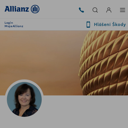
Login
Hlášení Škody
MojeAllianz