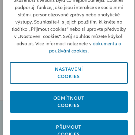
zkušenost s Allianz byla co nejpohodlnější. Cookies
Poslat zprávu
podporují funkce, jako jsou interakce se sociálními
sítěmi, personalizované zprávy nebo analytické
+420724507504
výstupy. Souhlasíte-li s jejich použitím, klikněte na
tlačítko „Přijmout cookies“ nebo si upravte předvolby
Otevírací doba
v „Nastavení cookies“. Svůj souhlas můžete kdykoli
odvolat. Více informací naleznete v
dokumentu o
Pondělí
08:00-17:00
používání cookies.
Úterý
08:00-15:00
Středa
08:00-17:00
Čtvrtek
08:00-15:00
NASTAVENÍ
Pátek
08:00-13:00
COOKIES
Sobota
08:00-11:00
ODMÍTNOUT
COOKIES
Naplánovat schůzku
PŘIJMOUT
Poslat zprávu
COOKIES