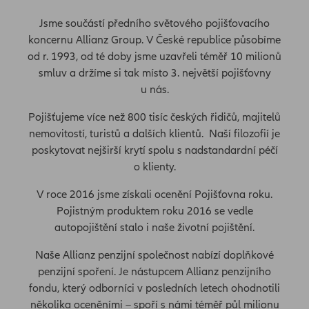
Jsme součástí předního světového pojišťovacího
koncernu Allianz Group. V České republice působíme
od r. 1993, od té doby jsme uzavřeli téměř 10 milionů
smluv a držíme si tak místo 3. největší pojišťovny
u nás.
Pojišťujeme více než 800 tisíc českých řidičů, majitelů
nemovitostí, turistů a dalších klientů. Naší filozofií je
poskytovat nejširší krytí spolu s nadstandardní péčí
o klienty.
V roce 2016 jsme získali ocenění Pojišťovna roku.
Pojistným produktem roku 2016 se vedle
autopojištění stalo i naše životní pojištění.
Naše Allianz penzijní společnost nabízí doplňkové
penzijní spoření. Je nástupcem Allianz penzijního
fondu, který odborníci v posledních letech ohodnotili
několika oceněními – spoří s námi téměř půl milionu