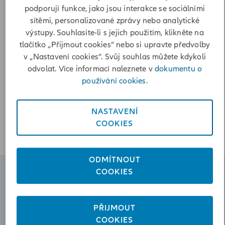
podporují funkce, jako jsou interakce se sociálními
Poslat zprávu
sítěmi, personalizované zprávy nebo analytické
+420602444975
výstupy. Souhlasíte-li s jejich použitím, klikněte na
tlačítko „Přijmout cookies“ nebo si upravte předvolby
Otevírací doba
v „Nastavení cookies“. Svůj souhlas můžete kdykoli
odvolat. Více informací naleznete v
dokumentu o
Pondělí
08:00-12:00, 12:30-17:00
používání cookies.
Úterý
08:00-12:00, 12:30-16:00
Středa
08:00-12:00, 12:30-16:00
NASTAVENÍ
Čtvrtek
08:00-12:00, 12:30-16:00
COOKIES
Pátek
08:00-12:00
ODMÍTNOUT
COOKIES
Naplánovat schůzku
PŘIJMOUT
Poslat zprávu
COOKIES
ivana.kuritkova@iallianz.cz