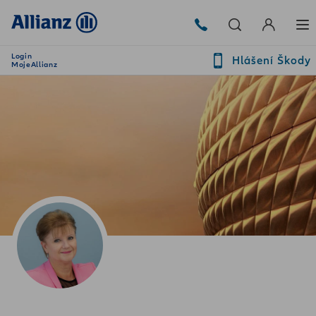
Login
Hlášení Škody
MojeAllianz