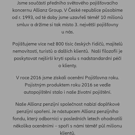
Jsme součástí předního světového pojišťovacího
koncernu Allianz Group. V České republice působíme
od r. 1993, od té doby jsme uzavřeli téměř 10 milionů
smluv a držíme si tak místo 3. největší pojišťovny
u nás.
Pojišťujeme více než 800 tisíc českých řidičů, majitelů
nemovitostí, turistů a dalších klientů. Naší filozofií je
poskytovat nejširší krytí spolu s nadstandardní péčí
o klienty.
V roce 2016 jsme získali ocenění Pojišťovna roku.
Pojistným produktem roku 2016 se vedle
autopojištění stalo i naše životní pojištění.
Naše Allianz penzijní společnost nabízí doplňkové
penzijní spoření. Je nástupcem Allianz penzijního
fondu, který odborníci v posledních letech ohodnotili
několika oceněními – spoří s námi téměř půl milionu
klientů.