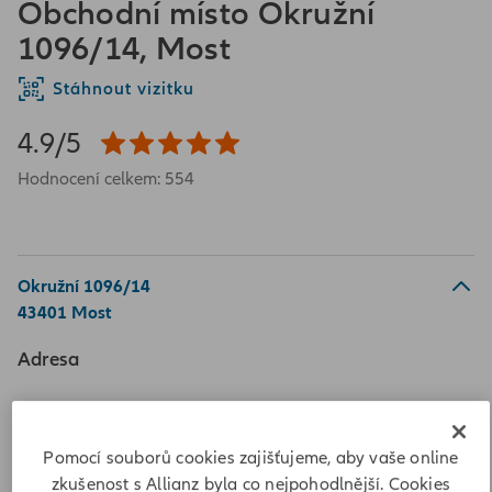
Obchodní místo Okružní
1096/14, Most
Stáhnout vizitku
4.9/5
Hodnocení celkem: 554
Okružní 1096/14
43401 Most
Adresa
Okružní 1096/14
43401 Most
Pomocí souborů cookies zajišťujeme, aby vaše online
Vypočítat vzdálenost
zkušenost s Allianz byla co nejpohodlnější. Cookies