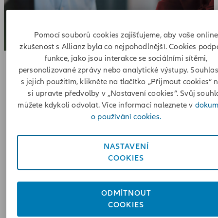
Pomocí souborů cookies zajišťujeme, aby vaše onlin
zkušenost s Allianz byla co nejpohodlnější. Cookies podp
funkce, jako jsou interakce se sociálními sítěmi,
personalizované zprávy nebo analytické výstupy. Souhlasí
Allianz Commercial
s jejich použitím, klikněte na tlačítko „Přijmout cookies“ 
si upravte předvolby v „Nastavení cookies“. Svůj souhl
můžete kdykoli odvolat. Více informací naleznete v
dokum
Ať už jste středně velká nebo velká
o používání cookies.
nadnárodní společnost, Allianz
Commercial je vaším partnerem pro
NASTAVENÍ
COOKIES
řízení rychle se vyvíjejících rizik dneška i
zítřka.
ODMÍTNOUT
COOKIES