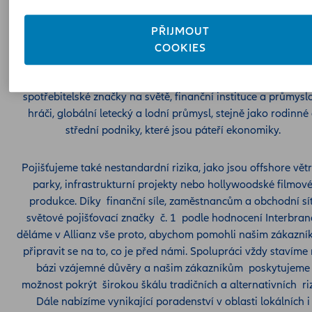
PŘIJMOUT
Allianz Commercial je expertní centrum a globální linie Alli
COOKIES
Group pro pojištění středně velkých podniků, velkých podnik
specializovaných rizik. Mezi naše zákazníky patří největší
spotřebitelské značky na světě, finanční instituce a průmysl
hráči, globální letecký a lodní průmysl, stejně jako rodinné
střední podniky, které jsou páteří ekonomiky.
Pojišťujeme také nestandardní rizika, jako jsou offshore vět
parky, infrastrukturní projekty nebo hollywoodské filmov
produkce. Díky finanční síle, zaměstnancům a obchodní sít
světové pojišťovací značky č. 1 podle hodnocení Interbran
děláme v Allianz vše proto, abychom pomohli našim zákazn
připravit se na to, co je před námi. Spolupráci vždy stavíme
bázi vzájemné důvěry a našim zákazníkům poskytujeme
možnost pokrýt širokou škálu tradičních a alternativních riz
Dále nabízíme vynikající poradenství v oblasti lokálních i