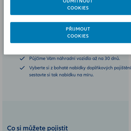
ODMÍTNOUT
nehoda a nevíte si rady? Využijte zdarma naše právní
COOKIES
poradenství.
PŘIJMOUT
Zaplatíme za Vás škody až do 150 mil. Kč.
COOKIES
Díky službě přímé likvidace se již nemusíte obrace
pojišťovnu viníka nehody.
Půjčíme Vám náhradní vozidlo až na 30 dnů.
Vyberte si z bohaté nabídky doplňkových pojištění
sestavte si tak nabídku na míru.
Co si můžete pojistit