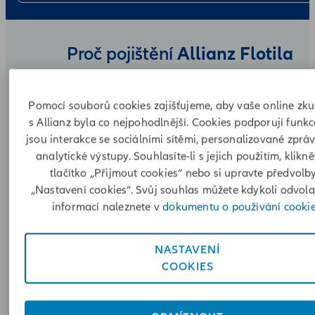
Allianz Flotila
Proč pojištění
Pomocí souborů cookies zajišťujeme, aby vaše online zk
s Allianz byla co nejpohodlnější. Cookies podporují funkc
jsou interakce se sociálními sítěmi, personalizované zprá
analytické výstupy. Souhlasíte-li s jejich použitím, klikn
tlačítko „Přijmout cookies“ nebo si upravte předvolb
„Nastavení cookies“. Svůj souhlas můžete kdykoli odvolat
informací naleznete v
dokumentu o používání cookie
NASTAVENÍ
Pokud máte více aut, pojistíme Vám celou flotilu. Stačí jed
COOKIES
smlouva a budete mít neustálý přehled o všech. Samozřej
je online sledování průběhu likvidace, podrobné vyúčtová
individuální přístup. Sestavte si pojištění na míru. Stala se