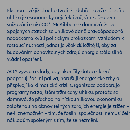
Ekonomové již dlouho tvrdí, že dobře navržená daň z
uhlíku je ekonomicky nejefektivnějším způsobem
snižování emisí CO². McKibben se domnívá, že ve
Spojených státech se uhlíkové daně pravděpodobně
nedočkáme kvůli politickým překážkám. Vzhledem k
rostoucí nutnosti jednat je však důležitější, aby za
budováním obnovitelných zdrojů energie stála silná
vládní opatření.
AOA vyzvala vlády, aby ukončily dotace, které
podporují fosilní paliva, narušují energetické trhy a
přispívají ke klimatické krizi. Organizace podporuje
programy na zajištění tržní ceny uhlíku, protože se
domnívá, že přechod na nízkouhlíkovou ekonomiku
založenou na obnovitelných zdrojích energie je ztížen –
ne-li znemožněn – tím, že fosilní společnosti nemusí čeli
nákladům spojeným s tím, že se nezmění.