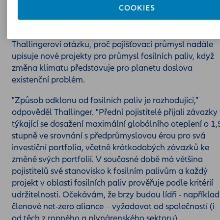
COOKIES
rozhodující pákou k dosažení bezuhlíkové budoucnosti.
Přestože uznal, že Allianz učinila významné kroky k
odklonu od investic do fosilních paliv, položil
Thallingerovi otázku, proč pojišťovací průmysl nadále
upisuje nové projekty pro průmysl fosilních paliv, když
změna klimatu představuje pro planetu doslova
existenční problém.
"Způsob odklonu od fosilních paliv je rozhodující,"
odpověděl Thallinger. "Přední pojistitelé přijali závazky
týkající se dosažení maximální globálního oteplení o 1,
stupně ve srovnání s předprůmyslovou érou pro svá
investiční portfolia, včetně krátkodobých závazků ke
změně svých portfolií. V současné době má většina
pojistitelů své stanovisko k fosilním palivům a každý
projekt v oblasti fosilních paliv prověřuje podle kritérií
udržitelnosti. Očekávám, že brzy budou lídři - například
členové net-zero aliance – vyžadovat od společností (i
od těch z ropného a plynárenského sektoru)