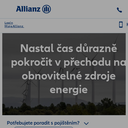
Login
MojeAllianz
Nastal čas důrazně
pokročit v přechodu na
obnovitelné zdroje
energie
Potřebujete poradit s pojištěním?
Zavoláme Vám