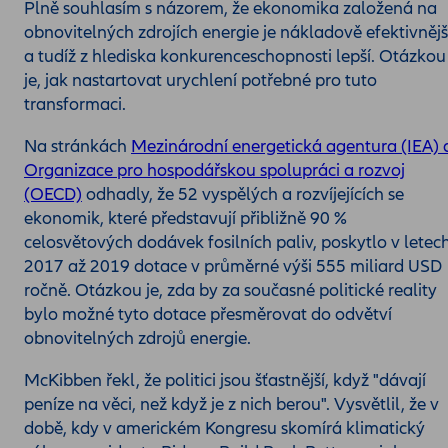
Plně souhlasím s názorem, že ekonomika založená na
obnovitelných zdrojích energie je nákladově efektivnějš
a tudíž z hlediska konkurenceschopnosti lepší. Otázkou
je, jak nastartovat urychlení potřebné pro tuto
transformaci.
Na stránkách
Mezinárodní energetická agentura (IEA) 
Organizace pro hospodářskou spolupráci a rozvoj
(OECD)
odhadly, že 52 vyspělých a rozvíjejících se
ekonomik, které představují přibližně 90 %
celosvětových dodávek fosilních paliv, poskytlo v letec
2017 až 2019 dotace v průměrné výši 555 miliard USD
ročně. Otázkou je, zda by za současné politické reality
bylo možné tyto dotace přesměrovat do odvětví
obnovitelných zdrojů energie.
McKibben řekl, že politici jsou šťastnější, když "dávají
peníze na věci, než když je z nich berou". Vysvětlil, že v
době, kdy v americkém Kongresu skomírá klimatický