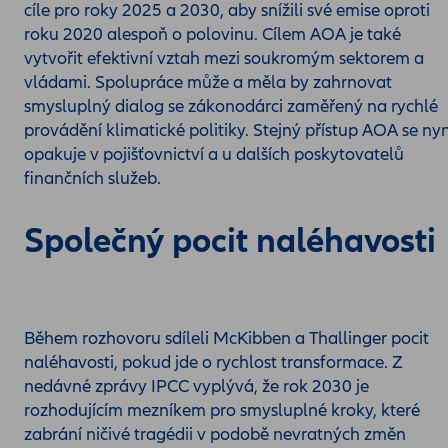
cíle pro roky 2025 a 2030, aby snížili své emise oproti
roku 2020 alespoň o polovinu. Cílem AOA je také
vytvořit efektivní vztah mezi soukromým sektorem a
vládami. Spolupráce může a měla by zahrnovat
smysluplný dialog se zákonodárci zaměřený na rychlé
provádění klimatické politiky. Stejný přístup AOA se nyn
opakuje v pojišťovnictví a u dalších poskytovatelů
finančních služeb.
Společný pocit naléhavosti
Během rozhovoru sdíleli McKibben a Thallinger pocit
naléhavosti, pokud jde o rychlost transformace. Z
nedávné zprávy IPCC vyplývá, že rok 2030 je
rozhodujícím mezníkem pro smysluplné kroky, které
zabrání ničivé tragédii v podobě nevratných změn