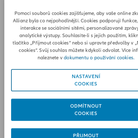
V roce 2019, před změnami spotřeby způsobenými
pandemií COVID-19, se
fosilní paliva stále podílela na
Pomocí souborů cookies zajišťujeme, aby vaše online zk
světové spotřebě primární energie 84 %
. Nyní však
Allianz byla co nejpohodlnější. Cookies podporují funkce,
energetická závislost zvyšuje tlak a geopolitická situac
interakce se sociálními sítěmi, personalizované zprá
by mohla vyvolat potřebu urychlit zavádění čisté
analytické výstupy. Souhlasíte-li s jejich použitím, klik
energie a prozkoumat nové, alternativní zdroje fosilníc
tlačítko „Přijmout cookies“ nebo si upravte předvolby v 
paliv.
cookies“. Svůj souhlas můžete kdykoli odvolat. Více in
"Vědci a inženýři odvedli svou práci – za posledních
naleznete v
dokumentu o používání cookies.
deset let snížili cenu obnovitelné energie o 90 %," řekl
McKibben. Výzva nyní není ani tak technická, jako spíš
NASTAVENÍ
politická. "Otázkou je, jak tento přechod prosadit,"
COOKIES
dodal.
Finance jako páka
ODMÍTNOUT
COOKIES
PŘIJMOUT
McKibben prohlásil, že změna investičních vzorců je