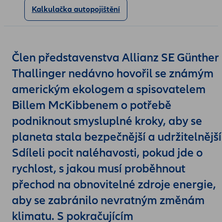
Kalkulačka autopojištění
Pobočky a poradci
Člen představenstva Allianz SE Günther
Thallinger nedávno hovořil se známým
americkým ekologem a spisovatelem
Billem McKibbenem o potřebě
podniknout smysluplné kroky, aby se
planeta stala bezpečnější a udržitelnější
Sdíleli pocit naléhavosti, pokud jde o
rychlost, s jakou musí proběhnout
přechod na obnovitelné zdroje energie,
aby se zabránilo nevratným změnám
klimatu. S
pokračujícím