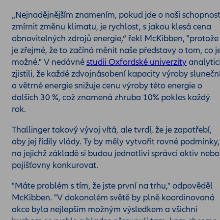
„Nejnadějnějším znamením, pokud jde o naši schopnos
zmírnit změnu klimatu, je rychlost, s jakou klesá cena
obnovitelných zdrojů energie,“ řekl McKibben, "protože
je zřejmé, že to začíná měnit naše představy o tom, co j
možné." V nedávné
studii Oxfordské univerzity
analytic
zjistili, že každé zdvojnásobení kapacity výroby slunečn
a větrné energie snižuje cenu výroby této energie o
dalších 30 %, což znamená zhruba 10% pokles každý
rok.
Thallinger takový vývoj vítá, ale tvrdí, že je zapotřebí,
aby jej řídily vlády. Ty by měly vytvořit rovné podmínky,
na jejichž základě si budou jednotliví správci aktiv nebo
pojišťovny konkurovat.
"Máte problém s tím, že jste první na trhu," odpověděl
McKibben. "V dokonalém světě by plně koordinovaná
akce byla nejlepším možným výsledkem a všichni