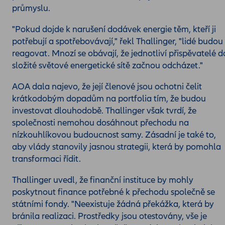
průmyslu.
"Pokud dojde k narušení dodávek energie těm, kteří ji
potřebují a spotřebovávají," řekl Thallinger, "lidé budou
reagovat. Mnozí se obávají, že jednotliví přispěvatelé d
složité světové energetické sítě začnou odcházet."
AOA dala najevo, že její členové jsou ochotni čelit
krátkodobým dopadům na portfolia tím, že budou
investovat dlouhodobě. Thallinger však tvrdí, že
společnosti nemohou dosáhnout přechodu na
nízkouhlíkovou budoucnost samy. Zásadní je také to,
aby vlády stanovily jasnou strategii, která by pomohla
transformaci řídit.
Thallinger uvedl, že finanční instituce by mohly
poskytnout finance potřebné k přechodu společně se
státními fondy. "Neexistuje žádná překážka, která by
bránila realizaci. Prostředky jsou otestovány, vše je