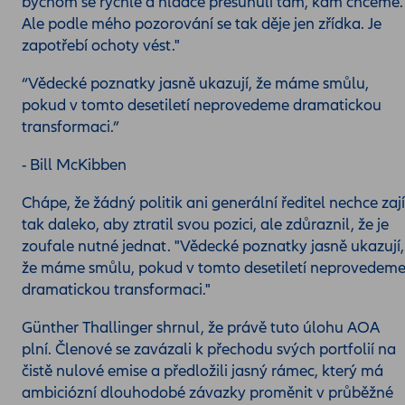
bychom se rychle a hladce přesunuli tam, kam chceme.
Ale podle mého pozorování se tak děje jen zřídka. Je
zapotřebí ochoty vést."
“Vědecké poznatky jasně ukazují, že máme smůlu,
pokud v tomto desetiletí neprovedeme dramatickou
transformaci.”
- Bill McKibben
Chápe, že žádný politik ani generální ředitel nechce zají
tak daleko, aby ztratil svou pozici, ale zdůraznil, že je
zoufale nutné jednat. "Vědecké poznatky jasně ukazují,
že máme smůlu, pokud v tomto desetiletí neprovedem
dramatickou transformaci."
Günther Thallinger shrnul, že právě tuto úlohu AOA
plní. Členové se zavázali k přechodu svých portfolií na
čistě nulové emise a předložili jasný rámec, který má
ambiciózní dlouhodobé závazky proměnit v průběžné