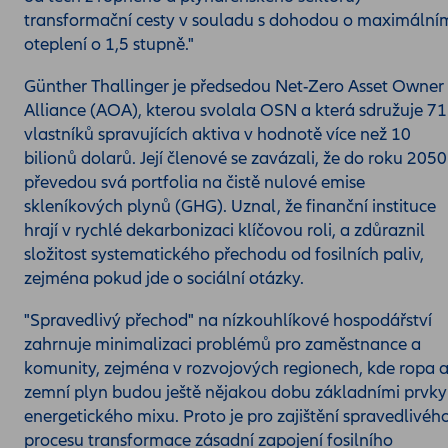
transformační cesty v souladu s dohodou o maximální
oteplení o 1,5 stupně."
Günther Thallinger je předsedou Net-Zero Asset Owner
Alliance (AOA), kterou svolala OSN a která sdružuje 71
vlastníků spravujících aktiva v hodnotě více než 10
bilionů dolarů. Její členové se zavázali, že do roku 2050
převedou svá portfolia na čistě nulové emise
skleníkových plynů (GHG). Uznal, že finanční instituce
hrají v rychlé dekarbonizaci klíčovou roli, a zdůraznil
složitost systematického přechodu od fosilních paliv,
zejména pokud jde o sociální otázky.
"Spravedlivý přechod" na nízkouhlíkové hospodářství
zahrnuje minimalizaci problémů pro zaměstnance a
komunity, zejména v rozvojových regionech, kde ropa 
zemní plyn budou ještě nějakou dobu základními prvky
energetického mixu. Proto je pro zajištění spravedlivéh
procesu transformace zásadní zapojení fosilního