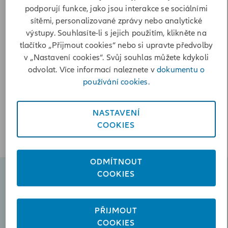
podporují funkce, jako jsou interakce se sociálními
Poslat zprávu
sítěmi, personalizované zprávy nebo analytické
+420731059069
výstupy. Souhlasíte-li s jejich použitím, klikněte na
tlačítko „Přijmout cookies“ nebo si upravte předvolby
Otevírací doba
v „Nastavení cookies“. Svůj souhlas můžete kdykoli
odvolat. Více informací naleznete v
dokumentu o
Pondělí
09:00-12:30, 13:00-17:00
používání cookies.
Úterý
09:00-12:30, 13:00-17:00
Středa
09:00-12:30, 13:00-17:00
NASTAVENÍ
Čtvrtek
09:00-12:30, 13:00-17:00
COOKIES
Pátek
09:00-14:00
ODMÍTNOUT
COOKIES
Naplánovat schůzku
PŘIJMOUT
Poslat zprávu
COOKIES
stepan.moravek@iallianz.cz