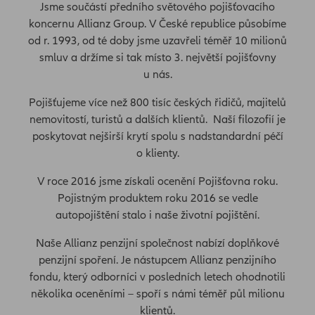
Jsme součástí předního světového pojišťovacího
koncernu Allianz Group. V České republice působíme
od r. 1993, od té doby jsme uzavřeli téměř 10 milionů
smluv a držíme si tak místo 3. největší pojišťovny
u nás.
Pojišťujeme více než 800 tisíc českých řidičů, majitelů
nemovitostí, turistů a dalších klientů. Naší filozofií je
poskytovat nejširší krytí spolu s nadstandardní péčí
o klienty.
V roce 2016 jsme získali ocenění Pojišťovna roku.
Pojistným produktem roku 2016 se vedle
autopojištění stalo i naše životní pojištění.
Naše Allianz penzijní společnost nabízí doplňkové
penzijní spoření. Je nástupcem Allianz penzijního
fondu, který odborníci v posledních letech ohodnotili
několika oceněními – spoří s námi téměř půl milionu
klientů.