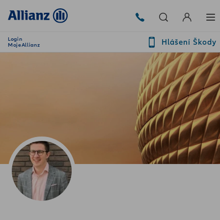
Login
Hlášení Škody
MojeAllianz