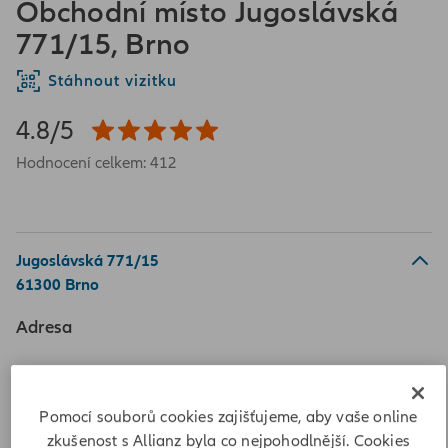
Obchodní místo Jugoslávská
771/15, Brno
Stáhnout vizitku
4.8/5
Hodnocení celkem: 412
Jugoslávská 771/15
61300 Brno
Adresa
Jugoslávská 771/15
61300 Brno
Pomocí souborů cookies zajišťujeme, aby vaše online
Vypočítat vzdálenost
zkušenost s Allianz byla co nejpohodlnější. Cookies