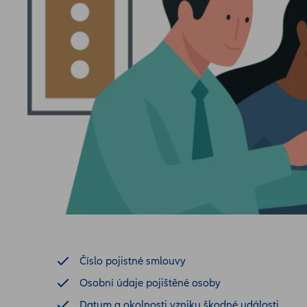
Číslo pojistné smlouvy
Osobní údaje pojištěné osoby
Datum a okolnosti vzniku škodné události