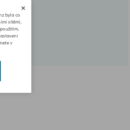
nz byla co
ími sítěmi,
 použitím,
Nastavení
znete v