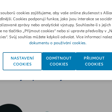
souborů cookies zajišťujeme, aby vaše online zkušenost s Allia
lnější. Cookies podporují funkce, jako jsou interakce se sociáln
lizované zprávy nebo analytické výstupy. Souhlasíte-li s jejich
te na tlačítko „Přijmout cookies“ nebo si upravte předvolby v „
ies“. Svůj souhlas můžete kdykoli odvolat. Více informací nale
dokumentu o používání cookies.
NASTAVENÍ
ODMÍTNOUT
PŘIJMOUT
COOKIES
COOKIES
COOKIES
ravte tyto podklady: