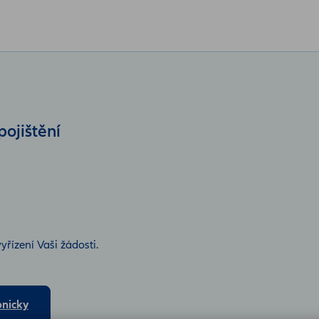
ojištění
vyřízení Vaši žádosti.
onicky