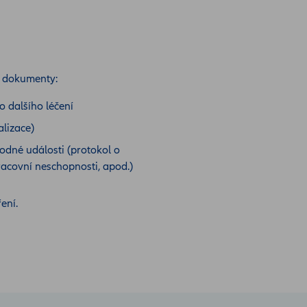
o dokumenty:
o dalšího léčení
alizace)
odné události (protokol o
racovní neschopnosti, apod.)
ení.