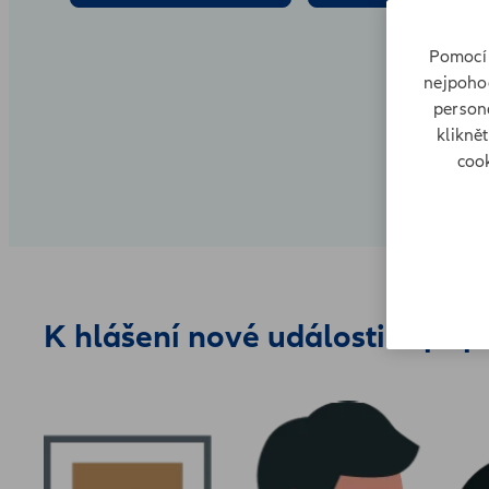
Pomocí 
nejpohod
persona
klikně
cook
K hlášení nové události si přip