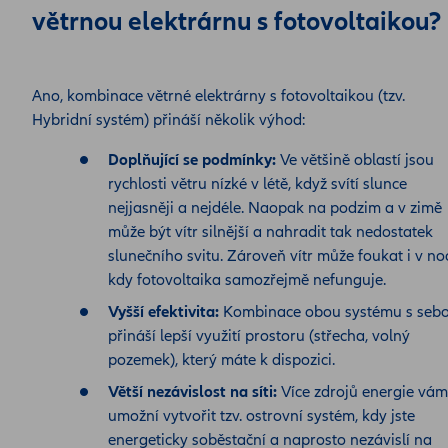
větrnou elektrárnu s fotovoltaikou?
Ano, kombinace větrné elektrárny s fotovoltaikou (tzv.
Hybridní systém) přináší několik výhod:
Doplňující se podmínky:
Ve většině oblastí jsou
rychlosti větru nízké v létě, když svítí slunce
nejjasněji a nejdéle. Naopak na podzim a v zimě
může být vítr silnější a nahradit tak nedostatek
slunečního svitu. Zároveň vítr může foukat i v noc
kdy fotovoltaika samozřejmě nefunguje.
Vyšší efektivita:
Kombinace obou systému s seb
přináší lepší využití prostoru (střecha, volný
pozemek), který máte k dispozici.
Větší nezávislost na síti:
Více zdrojů energie vám
umožní vytvořit tzv. ostrovní systém, kdy jste
energeticky soběstační a naprosto nezávislí na