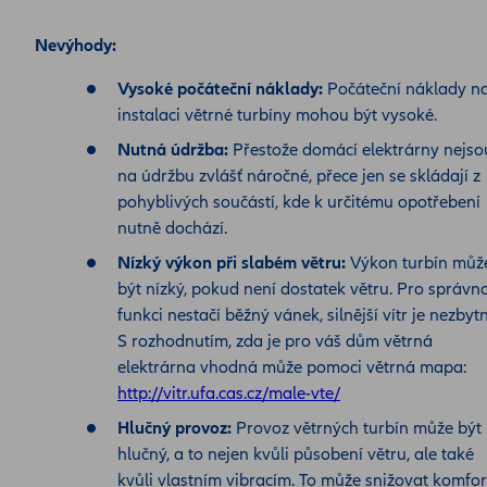
Nevýhody:
Vysoké počáteční náklady:
Počáteční náklady n
instalaci větrné turbíny mohou být vysoké.
Nutná údržba:
Přestože domácí elektrárny nejso
na údržbu zvlášť náročné, přece jen se skládají z
pohyblivých součástí, kde k určitému opotřebení
nutně dochází.
Nízký výkon při slabém větru:
Výkon turbín můž
být nízký, pokud není dostatek větru. Pro správn
funkci nestačí běžný vánek, silnější vítr je nezbytn
S rozhodnutím, zda je pro váš dům větrná
elektrárna vhodná může pomoci větrná mapa:
http://vitr.ufa.cas.cz/male-vte/
Hlučný provoz:
Provoz větrných turbín může být
hlučný, a to nejen kvůli působení větru, ale také
kvůli vlastním vibracím. To může snižovat komfor