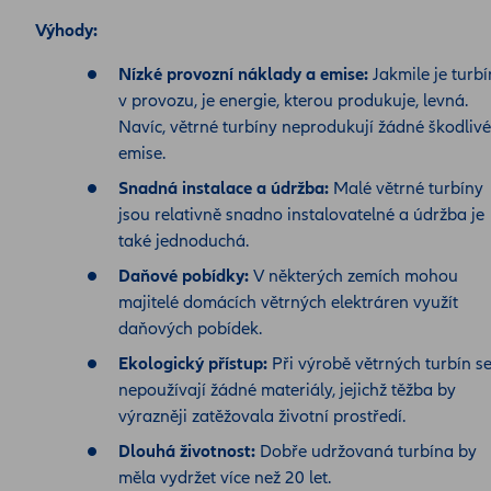
Výhody:
Nízké provozní náklady a emise:
Jakmile je turb
v provozu, je energie, kterou produkuje, levná.
Navíc, větrné turbíny neprodukují žádné škodlivé
emise.
Snadná instalace a údržba:
Malé větrné turbíny
jsou relativně snadno instalovatelné a údržba je
také jednoduchá.
Daňové pobídky:
V některých zemích mohou
majitelé domácích větrných elektráren využít
daňových pobídek.
Ekologický přístup:
Při výrobě větrných turbín s
nepoužívají žádné materiály, jejichž těžba by
výrazněji zatěžovala životní prostředí.
Dlouhá životnost:
Dobře udržovaná turbína by
měla vydržet více než 20 let.