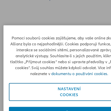
Druhy větrných elektráren
Pomocí souborů cookies zajišťujeme, aby vaše online zk
Allianz byla co nejpohodlnější. Cookies podporují funkce,
interakce se sociálními sítěmi, personalizované zprá
Domácí větrné elektrárny fungují na jednoduchém principu:
analytické výstupy. Souhlasíte-li s jejich použitím, klik
místo toho, aby využívaly elektřinu k vytváření větru – jako
tlačítko „Přijmout cookies“ nebo si upravte předvolby v 
ventilátor – větrné turbíny využívají vítr k výrobě elektřiny.
cookies“. Svůj souhlas můžete kdykoli odvolat. Více in
Když vítr fouká, pohání lopatky turbíny a roztáčí je. Toto
naleznete v
dokumentu o používání cookies.
otáčení otáčí hřídel uvnitř turbíny, která pohání generátor,
který přeměňuje kinetickou energii otáčivého pohybu na
elektřinu.
NASTAVENÍ
COOKIES
Většina větrných turbín spadá do dvou základních typů:
Horizontální osa:
Tyto turbíny mají hlavní