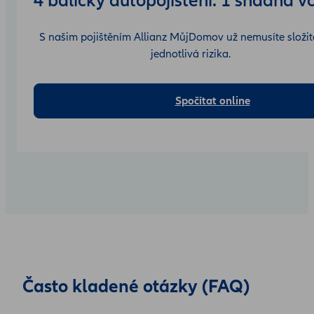
4 balíčky autopojištění. 1 snadná v
S našim pojištěním Allianz MůjDomov už nemusíte složitě
jednotlivá rizika.
Spočítat online
Často kladené otázky (FAQ)