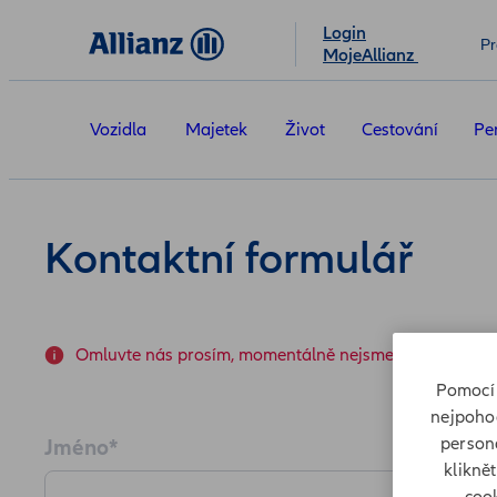
Login
Pr
MojeAllianz
Vozidla
Majetek
Život
Cestování
Pe
Kontaktní formulář
Omluvte nás prosím, momentálně nejsme schopni zpra
Pomocí 
nejpohod
persona
Jméno
*
klikně