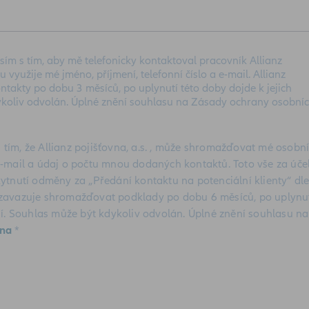
sím s tím, aby mě telefonicky kontaktoval pracovník Allianz
u využije mé jméno, příjmení, telefonní číslo a e-mail. Allianz
ntakty po dobu 3 měsíců, po uplynutí této doby dojde k jejich
koliv odvolán. Úplné znění souhlasu na Zásady ochrany osobní
 tím, že Allianz pojišťovna, a.s. , může shromažďovat mé osobn
o e-mail a údaj o počtu mnou dodaných kontaktů. Toto vše za úč
tnutí odměny za „Předání kontaktu na potenciální klienty“ dl
e zavazuje shromažďovat podklady po dobu 6 měsíců, po uplynu
í. Souhlas může být kdykoliv odvolán. Úplné znění souhlasu na
vna
*