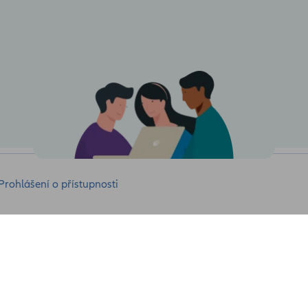
Prohlášení o přístupnosti
Nenašli jste něco?
Často kladené dotazy