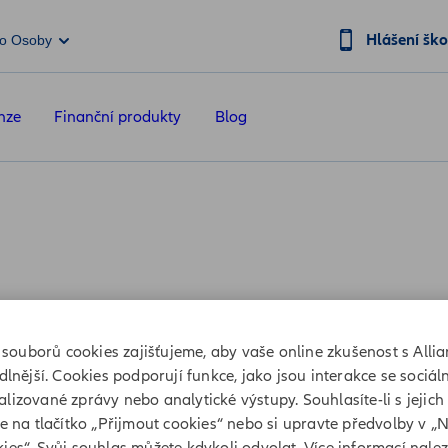
Hlášení šk
o Osoby
nze
Finanční produkty
Blog
covat Váš požadavek.
souborů cookies zajišťujeme, aby vaše online zkušenost s Allia
lnější. Cookies podporují funkce, jako jsou interakce se sociáln
lizované zprávy nebo analytické výstupy. Souhlasíte-li s jejich
te na tlačítko „Přijmout cookies“ nebo si upravte předvolby v „