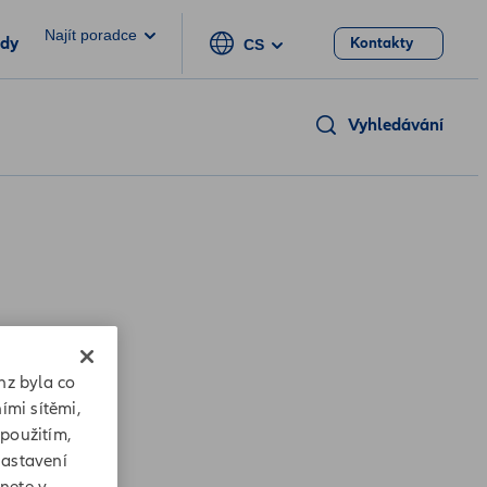
Najít poradce
ody
Kontakty
CS
Vyhledávání
nz byla co
ími sítěmi,
 použitím,
Nastavení