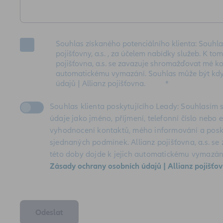
Souhlas získaného potenciálního klienta: Souhla
pojišťovny, a.s. , za účelem nabídky služeb. K tom
pojišťovna, a.s. se zavazuje shromažďovat mé ko
automatickému vymazání. Souhlas může být kdy
údajů | Allianz pojišťovna.
*
Souhlas klienta poskytujícího Leady: Souhlasím s
údaje jako jméno, příjmení, telefonní číslo neb
vyhodnocení kontaktů, mého informování a posky
sjednaných podmínek. Allianz pojišťovna, a.s. s
této doby dojde k jejich automatickému vymazán
Zásady ochrany osobních údajů | Allianz pojišťo
Odeslat