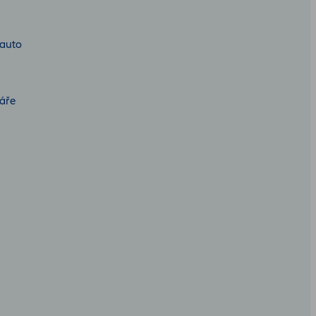
 auto
áře