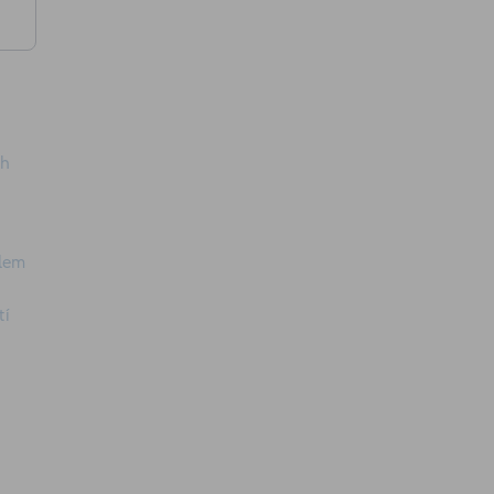
ch
í
elem
e
tí