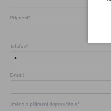
cook
Příjmení
*
Telefon
*
+
E-mail
Jméno a příjmení doporučitele
*