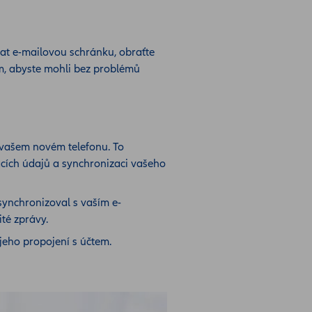
ovat e-mailovou schránku, obraťte
m, abyste mohli bez problémů
vašem novém telefonu. To
cích údajů a synchronizaci vašeho
 synchronizoval s vaším e-
té zprávy.
eho propojení s účtem.