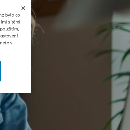
nz byla co
ími sítěmi,
 použitím,
Nastavení
znete v