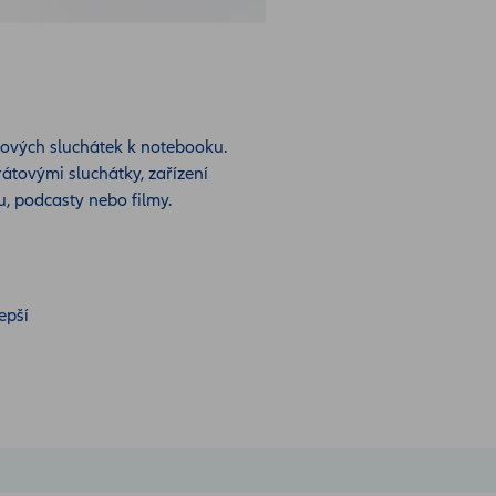
átových sluchátek k notebooku.
rátovými sluchátky, zařízení
, podcasty nebo filmy.
epší