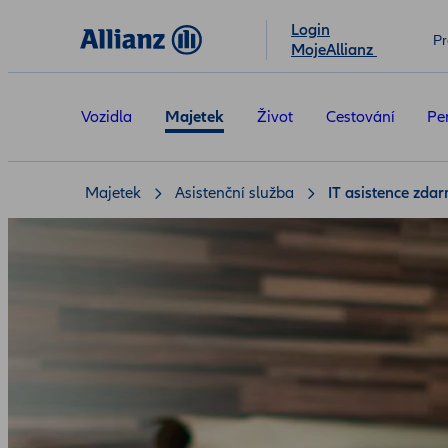
Login
Pr
MojeAllianz
Vozidla
Majetek
Život
Cestování
Pe
Majetek
Asistenční služba
IT asistence zda