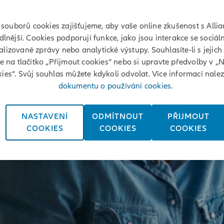
souborů cookies zajišťujeme, aby vaše online zkušenost s Allia
lnější. Cookies podporují funkce, jako jsou interakce se sociáln
lizované zprávy nebo analytické výstupy. Souhlasíte-li s jejich
te na tlačítko „Přijmout cookies“ nebo si upravte předvolby v „
ies“. Svůj souhlas můžete kdykoli odvolat. Více informací nale
dokumentu o používání cookies.
NASTAVENÍ
ODMÍTNOUT
PŘIJMOUT
COOKIES
COOKIES
COOKIES