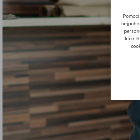
Pomocí 
nejpohod
persona
klikně
cook