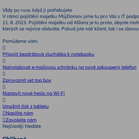
Vždy po ruce, když ji potřebujete
V rámci pojištění majetku MůjDomov jsme tu pro Vás s IT podp
11. 8. 2023. Pojištění majetku od Allianz je tu proto, abyste mo
kterých se nejvíce obáváte. Pokud jste náš klient, tak i se slevou
Pomůžeme vám:
Připojit bezdrátová sluchátka k notebooku
Nainstalovat e-mailovou schránku na nově zakoupený telefon
Zprovoznit set top box
Nastavit nové heslo na Wi-Fi
Umožnit tisk z tabletu
Napište nám
Zavolejte nám
Nejčastěji hledáte
Oblíbené