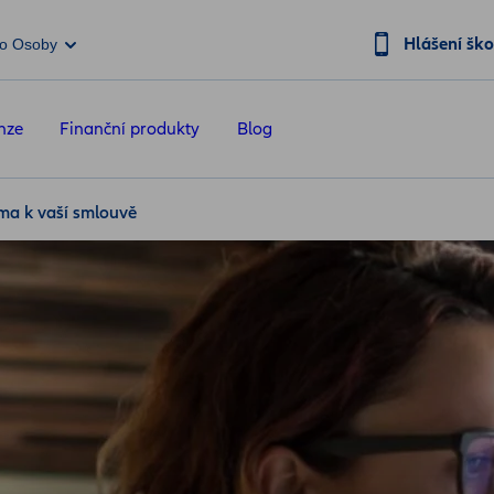
Hlášení šk
o Osoby
nze
Finanční produkty
Blog
rma k vaší smlouvě