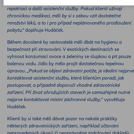
sjednat si cestovní pojištění, které zahrnuje zdravotní péči,
repatriaci a další asistenční služby. Pokud klienti užívají
chronickou medikaci, měli by si s sebou vzít dostatečné
množství léků, a to i pro případ neplánovaného prodloužení
pobytu,”
doplňuje Hudáček.
Během dovolené by cestovatelé měli dbát na hygienu a
bezpečnost při stravování. V exotických destinacích se
vyhnout konzumaci ovoce a zeleniny se slupkou a pít pouze
balenou vodu. Jídlo by mělo projít dostatečnou tepelnou
úpravou.
„Pokud se objeví zdravotní potíže, je ideální nejprve
kontaktovat asistenční službu, která klientům poradí, jak
postupovat, a případně doporučí vhodné zdravotnické
zařízení. Při život ohrožujících stavech je samozřejmě nutné
nejprve kontaktovat místní záchranné služby,
”
vysvětluje
Hudáček
.
Klienti by si také měli dávat pozor na nekalé praktiky
některých zdravotnických zařízení, například účtování
neprovedených úkonů či neoprávněné zadržování dokladů.