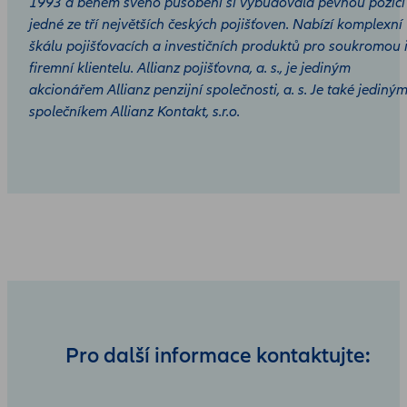
1993 a během svého působení si vybudovala pevnou pozici
jedné ze tří největších českých pojišťoven. Nabízí komplexní
škálu pojišťovacích a investičních produktů pro soukromou 
firemní klientelu. Allianz pojišťovna, a. s., je jediným
akcionářem Allianz penzijní společnosti, a. s. Je také jediný
společníkem Allianz Kontakt, s.r.o.
Pro další informace kontaktujte: