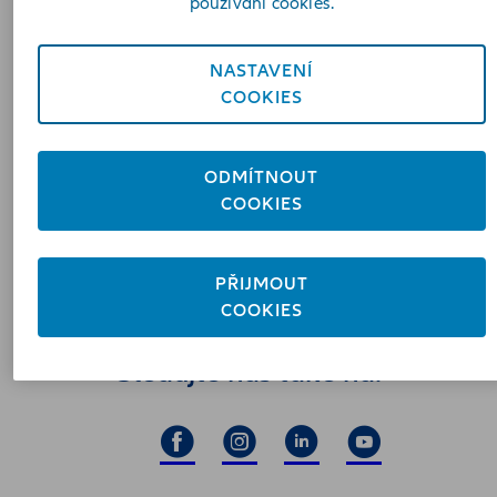
používání cookies.
NASTAVENÍ
COOKIES
Krok 3 - Vyrozumívací dopis a plnění
ODMÍTNOUT
Krok 4 - Ohodnoťte naše služby
COOKIES
PŘIJMOUT
COOKIES
Sledujte nás také na: