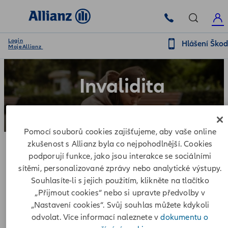
Login
Hlášení Ško
MojeAllianz
Invalidita
Pomocí souborů cookies zajišťujeme, aby vaše online
zkušenost s Allianz byla co nejpohodlnější. Cookies
podporují funkce, jako jsou interakce se sociálními
sítěmi, personalizované zprávy nebo analytické výstupy.
Krok 1 - Hlášení škody
Souhlasíte-li s jejich použitím, klikněte na tlačítko
„Přijmout cookies“ nebo si upravte předvolby v
„Nastavení cookies“. Svůj souhlas můžete kdykoli
odvolat. Více informací naleznete v
dokumentu o
Krok 2 - Doložení dokumentů