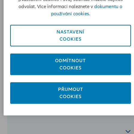
odvolat. Více informací naleznete v
dokumentu o
Krok 2 - Doložení vyžádaných
používání cookies.
dokumentů
NASTAVENÍ
COOKIES
Krok 3 - Potvrzení dokumentů
ODMÍTNOUT
COOKIES
Krok 4 - Doložení čísla účtu
PŘIJMOUT
COOKIES
Krok 5 - Odeslání dopisu s
výsledkem likvidace