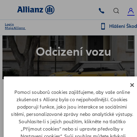
Login
Hlášení Ško
MojeAllianz
Odcizení vozu
Pomocí souborů cookies zajišťujeme, aby vaše online
zkušenost s Allianz byla co nejpohodlnější. Cookies
podporují funkce, jako jsou interakce se sociálními
Krok 1 - Registrace škody a následné
sítěmi, personalizované zprávy nebo analytické výstupy.
potvrzení
Souhlasíte-li s jejich použitím, klikněte na tlačítko
„Přijmout cookies“ nebo si upravte předvolby v
„Nastavení cookies“. Svůj souhlas můžete kdykoli