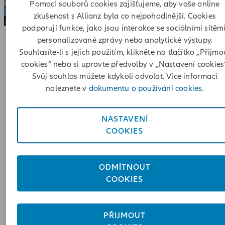
Pomocí souborů cookies zajišťujeme, aby vaše online
zkušenost s Allianz byla co nejpohodlnější. Cookies
podporují funkce, jako jsou interakce se sociálními sítěmi
personalizované zprávy nebo analytické výstupy.
Souhlasíte-li s jejich použitím, klikněte na tlačítko „Přijmo
cookies“ nebo si upravte předvolby v „Nastavení cookies“
Svůj souhlas můžete kdykoli odvolat. Více informací
Českého paralympijského
Projekt
naleznete v
dokumentu o používání cookies.
týmu,
který přivádí handicapované
NASTAVENÍ
děti do světa sportu.
COOKIES
ODMÍTNOUT
COOKIES
PŘIJMOUT