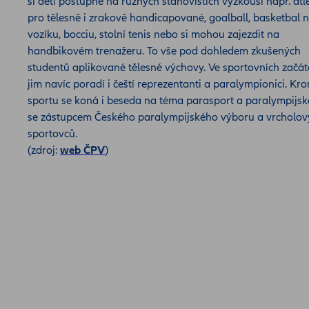
si děti postupně na různých stanovištích vyzkouší např. atl
pro tělesně i zrakově handicapované, goalball, basketbal 
vozíku, bocciu, stolní tenis nebo si mohou zajezdit na
handbikovém trenažeru. To vše pod dohledem zkušených
studentů aplikované tělesné výchovy. Ve sportovních začát
jim navíc poradí i čeští reprezentanti a paralympionici. Kr
sportu se koná i beseda na téma parasport a paralympijsk
se zástupcem Českého paralympijského výboru a vrcholov
sportovců.
(zdroj:
web ČPV
)