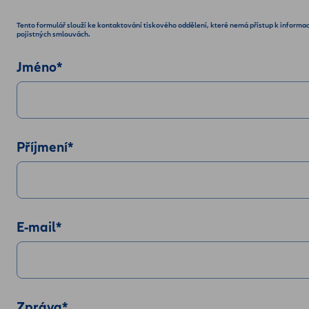
Tento formulář slouží ke kontaktování tiskového oddělení, které nemá přístup k informa
pojistných smlouvách.
Jméno
*
Příjmení
*
E-mail
*
Zpráva
*