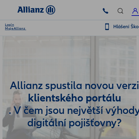
Login
Hlášení Šk
MojeAllianz
Allianz spustila novou verzi
klientského portálu
. V čem jsou největší výhod
digitální pojišťovny?