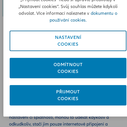
„Nastavení cookies“. Svůj souhlas můžete kdykoli
odvolat. Více informací naleznete v
dokumentu o
používání cookies.
NASTAVENÍ
„Nasazením nové verze portálu pokračujeme v digitalizaci a
COOKIES
zaměřujeme se na to, aby měli klienti svoji pojišťovnu vždy 
ruce. Do klientské zóny MojeAllianz jsme přidali nové
možnosti na základě podnětů od samotných
ODMÍTNOUT
uživatelů. Zákazníci se tak například mohou podívat na
COOKIES
přehled uhrazených plateb nebo zaplatit přes mobilní
zařízení. Reagujeme také na to, že čeští klienti využívají, ve
srovnání s ostatními zeměmi, služby Apple Pay a
PŘIJMOUT
Google Pay nadprůměrně,“ říká ředitel Market Managemen
COOKIES
Allianz pojišťovny Jan Andrijko.
Chtějí-li klienti zkontrolovat své pojistky, ujistit se o jejich
nastavení či splatnosti, mohou to udělat kdykoliv a
odkudkoliv, stačí jim pouze internetové připojení a