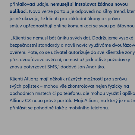
přihlašovací údaje,
nemusejí si instalovat žádnou novou
aplikaci.
Nová verze portálu je odpovědí na silný trend, kte
jasně ukazuje, že klienti pro základní úkony a správu
smluv upřednostňují online komunikaci se svou pojišťovno
„Klienti se nemusí bát úniku svých dat. Dodržujeme vysoké
bezpečnostní standardy a nově navíc využíváme dvoufázov
ověření. Poté, co se uživatel autorizuje do své klientské zóny
přes dvoufázové ověření, nemusí už jednotlivé požadavky
znovu potvrzovat SMS,“ dodává Jan Andrijko.
Klienti Allianz mají několik různých možností pro správu
svých pojistek – mohou vše zkontrolovat nejen fyzicky na
obchodních místech či po telefonu, ale mohou využít i aplik
Allianz CZ nebo právě portálu MojeAllianz, na který je mož
přihlásit se pohodlně také z mobilního telefonu.