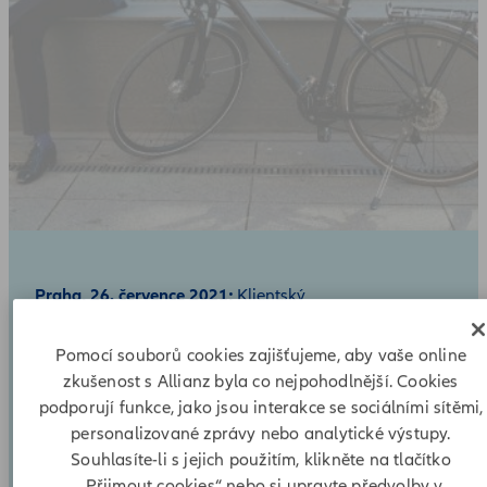
Praha, 26. července 2021;
Klientský
portál MojeAllianz umožňuje lépe spravovat pojistné smlou
na dálku, upravovat osobní údaje v profilu a udržovat si
Pomocí souborů cookies zajišťujeme, aby vaše online
detailní přehled o platbách za pojistné. Nová verze portálu
zkušenost s Allianz byla co nejpohodlnější. Cookies
disponuje dvoufázovým ověřením a responzivním zobrazen
podporují funkce, jako jsou interakce se sociálními sítěmi,
a klienti v ní také mohou platit pomocí Apple Pay nebo
personalizované zprávy nebo analytické výstupy.
Google Pay.
Souhlasíte-li s jejich použitím, klikněte na tlačítko
„Přijmout cookies“ nebo si upravte předvolby v