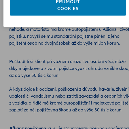
PŘIJMOUT
Jaké výhody to jsou?
COOKIES
Nastane-li pojistná událost následkem úrazu při dopravní
nehodě, a motorista má kromě autopojištění u Allianz i živo
pojistku, navýší se mu standardní pojistné plnění z jeho
pojištění osob na dvojnásobek až do výše milion korun.
Poškodí-li si klient při vážném úrazu své osobní věci, může
díky majetkové a životní pojistce využít úhradu vzniklé škod
až do výše 50 tisíc korun.
A když dojde k odcizení, poškození z důvodu havárie, živelní
události či vandalismu nebo ztrátě zavazadel a osobních vě
z vozidla, a řidič má kromě autopojištění i majetkové pojiště
zaplatí za něj pojišťovna škodu až do výše 50 tisíc korun.
Allianz pojišťovna, a. s.,
je stoprocentní dceřinou společnost