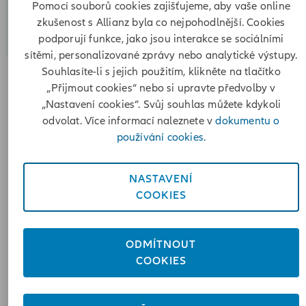
Pomocí souborů cookies zajišťujeme, aby vaše online
zkušenost s Allianz byla co nejpohodlnější. Cookies
podporují funkce, jako jsou interakce se sociálními
sítěmi, personalizované zprávy nebo analytické výstupy.
Souhlasíte-li s jejich použitím, klikněte na tlačítko
„Přijmout cookies“ nebo si upravte předvolby v
„Je to jednoduché. Vážíme si důvěry klientů, kteří chtějí mít
„Nastavení cookies“. Svůj souhlas můžete kdykoli
krytá záda naším pojištěním, a proto platí, že čím více
odvolat. Více informací naleznete v
dokumentu o
produktů u nás mají, tím více výhod a slev získají,“ vysvětluj
používání cookies.
ředitelka pojištění majetku a autopojištění Allianz Veronika
Hašplová.
NASTAVENÍ
COOKIES
Pokud si tak klient u Allianz sjedná druhou či další pojistno
smlouvu v kombinaci se životním pojištěním, autopojištěním
či majetkovým pojištěním, po měsíci od uzavření druhé
ODMÍTNOUT
pojistné smlouvy je automaticky zařazen do programu Allia
COOKIES
PLUS, v rámci kterého může čerpat výhody nadstandardníh
pojistného plnění.