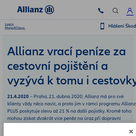
Login
Hlášení Ško
MojeAllianz
Allianz vrací peníze za
cestovní pojištění a
vyzývá k tomu i cestovk
21.4.2020
– Praha, 21. dubna 2020; Allianz má pro své
klienty vždy něco navíc, a proto jim v rámci programu Allianz
PLUS poskytuje slevu až 21 % na další pojistky. Kromě toho
mohou získat dvakrát více peněz na úraz při dopravní
nehodě, plnění nejen za zlomenou ruku, ale i za rozbitý mobil
či pojištění zavazadel v autě a ve střešním boxu.