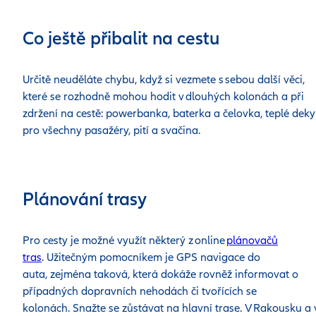
Co ještě přibalit na cestu
Určitě neuděláte chybu, když si vezmete s sebou další věci,
které se rozhodně mohou hodit v dlouhých kolonách a při
zdržení na cestě: powerbanka, baterka a čelovka, teplé deky
pro všechny pasažéry, pití a svačina.
Plánování trasy
Pro cesty je možné využít některý z online
plánovačů
tras
. Užitečným pomocníkem je GPS navigace do
auta, zejména taková, která dokáže rovněž informovat o
případných dopravních nehodách či tvořících se
kolonách.
Snažte se zůstávat na hlavní trase. V Rakousku a 