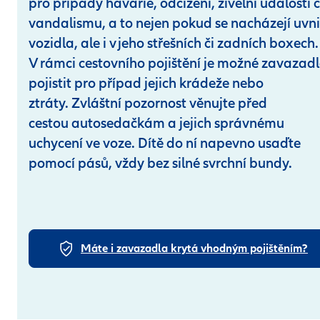
pro případy havárie, odcizení, živelní události č
vandalismu, a to nejen pokud se nacházejí uvni
vozidla, ale i v jeho střešních či zadních boxech.
V rámci cestovního pojištění je možné zavazad
pojistit pro případ jejich krádeže nebo
ztráty.
Zvláštní pozornost věnujte před
cestou autosedačkám a jejich správnému
uchycení ve voze. Dítě do ní napevno usaďte
pomocí pásů, vždy bez silné svrchní bundy.
Máte i zavazadla krytá vhodným pojištěním?