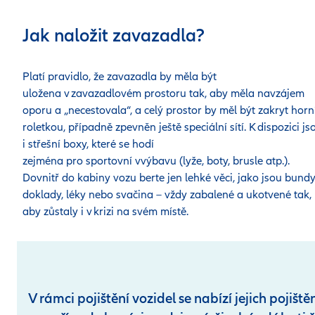
Jak naložit zavazadla?
Platí pravidlo, že zavazadla by měla být
uložena v zavazadlovém prostoru tak, aby měla navzájem
oporu a „necestovala“, a celý prostor by měl být zakryt horn
roletkou, případně zpevněn ještě speciální sítí. K dispozici js
i střešní boxy, které se hodí
zejména pro sportovní vvýbavu (lyže, boty, brusle atp.).
Dovnitř do kabiny vozu berte jen lehké věci, jako jsou bundy
doklady, léky nebo svačina – vždy zabalené a ukotvené tak,
aby zůstaly i v krizi na svém místě.
V rámci pojištění vozidel se nabízí jejich pojiště