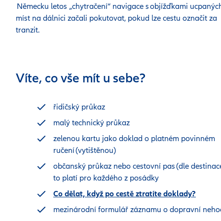
Německu letos „chytračení“ navigace s objížďkami ucpanýc
míst na dálnici začali pokutovat, pokud lze cestu označit za
tranzit.
Víte, co vše mít u sebe?
řidičský průkaz
malý technický průkaz
zelenou kartu jako doklad o platném povinném
ručení (vytištěnou)
občanský průkaz nebo cestovní pas (dle destinace
to platí pro každého z posádky
Co dělat, když po cestě ztratíte doklady?
mezinárodní formulář záznamu o dopravní neho