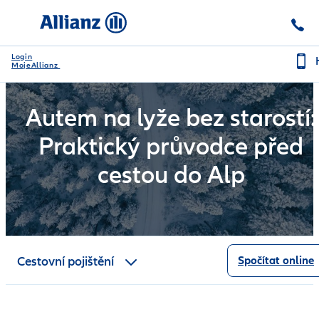
Login
MojeAllianz
Autem na lyže bez starostí:
Praktický průvodce před
cestou do Alp
Proč Allianz Travel?
Přehled krytí
Cestovní pojištění
Spočítat online
Časté dotazy