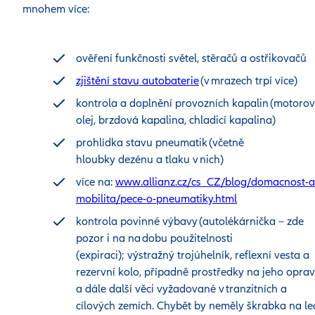
mnohem více:
ověření funkčnosti světel, stěračů a ostřikovačů
zjištění stavu autobaterie
(v mrazech trpí více)
kontrola a doplnění provozních kapalin (motoro
olej, brzdová kapalina, chladicí kapalina)
prohlídka stavu pneumatik (včetně
hloubky dezénu a tlaku v nich)
více na:
www.allianz.cz/cs_CZ/blog/domacnost-a
mobilita/pece-o-pneumatiky.html
kontrola povinné výbavy (autolékárnička – zde
pozor i na na dobu použitelnosti
(expiraci); výstražný trojúhelník, reflexní vesta a
rezervní kolo, případně prostředky na jeho oprav
a dále další věci vyžadované v tranzitních a
cílových zemích. Chybět by neměly škrabka na le