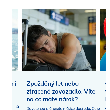
fování
Zpožděný let nebo
Č
em
ztracené zavazadlo. Víte,
v
na co máte nárok?
b
dílnou
ý telefon má
Dovolenou plánujete měsíce dopředu. Co se
Če