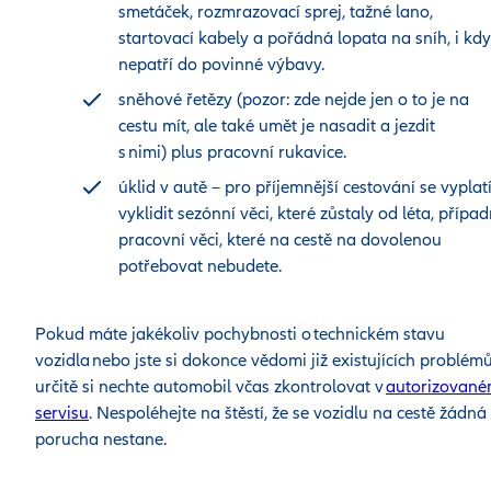
smetáček, rozmrazovací sprej, tažné lano,
startovací kabely a pořádná lopata na sníh, i kd
nepatří do povinné výbavy.
sněhové řetězy (pozor: zde nejde jen o to je na
cestu mít, ale také umět je nasadit a jezdit
s nimi) plus pracovní rukavice.
úklid v autě – pro příjemnější cestování se vyplat
vyklidit sezónní věci, které zůstaly od léta, přípa
pracovní věci, které na cestě na dovolenou
potřebovat nebudete.
Pokud máte jakékoliv pochybnosti o technickém stavu
vozidla nebo jste si dokonce vědomi již existujících problémů
určitě si nechte automobil včas zkontrolovat v
autorizovan
servisu
. Nespoléhejte na štěstí, že se vozidlu na cestě žádná
porucha nestane.