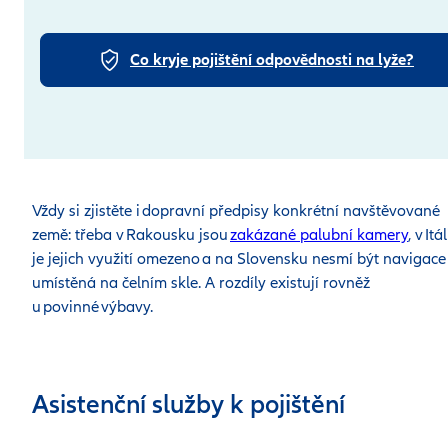
Co kryje pojištění odpovědnosti na lyže?
Vždy si zjistěte i dopravní předpisy konkrétní navštěvované
země: třeba v Rakousku jsou
zakázané palubní kamery
, v Itál
je jejich využití omezeno a na Slovensku nesmí být navigace
umístěná na čelním skle. A rozdíly existují rovněž
u povinné výbavy.
Asistenční služby k pojištění