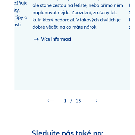
bě a umožňuje
ale stane cestou na letiště, nebo přímo něm,
Ka
 předměty,
naplánovat nejde. Zpoždění, zrušený let,
Sá
těmito tipy a
kufr, který nedorazil. V takových chvílích je
ká
dovednosti
dobré vědět, na co máte nárok.
zá
Více informací
1
/
15
Sledujte nás také na: