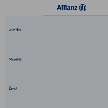
Login
MojeAllianz
Vozidla
Majetek
Život