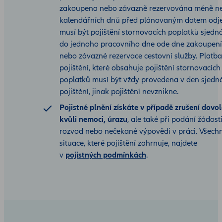
zakoupena nebo závazně rezervována méně n
kalendářních dnů před plánovaným datem odj
musí být pojištění stornovacích poplatků sjedn
do jednoho pracovního dne ode dne zakoupení
nebo závazné rezervace cestovní služby. Platba
pojištění, které obsahuje pojištění stornovacích
poplatků musí být vždy provedena v den sjedn
pojištění, jinak pojištění nevznikne.
Pojistné plnění získáte v případě zrušení dovo
kvůli nemoci, úrazu
, ale také při podání žádost
rozvod nebo nečekané výpovědi v práci. Všech
situace, které pojištění zahrnuje, najdete
v
pojistných podmínkách
.