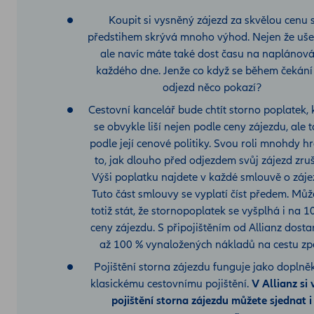
Koupit si vysněný zájezd za skvělou cenu 
předstihem skrývá mnoho výhod. Nejen že ušet
ale navíc máte také dost času na naplánová
každého dne. Jenže co když se během čekání
odjezd něco pokazí?
Cestovní kancelář bude chtít storno poplatek, 
se obvykle liší nejen podle ceny zájezdu, ale 
podle její cenové politiky. Svou roli mnohdy hr
to, jak dlouho před odjezdem svůj zájezd zruš
Výši poplatku najdete v každé smlouvě o záje
Tuto část smlouvy se vyplatí číst předem. Můž
totiž stát, že stornopoplatek se vyšplhá i na 1
ceny zájezdu. S připojištěním od Allianz dosta
až 100 % vynaložených nákladů na cestu zpě
Pojištění storna zájezdu funguje jako doplně
klasickému cestovnímu pojištění.
V Allianz si 
pojištění storna zájezdu můžete sjednat i