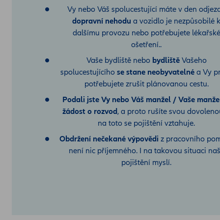
Vy nebo Váš spolucestující máte v den odjez
dopravní nehodu
a vozidlo je nezpůsobilé 
dalšímu provozu nebo potřebujete lékařsk
ošetření..
Vaše bydliště nebo
bydliště
Vašeho
spolucestujícího
se stane neobyvatelné
a Vy p
potřebujete zrušit plánovanou cestu.
Podali jste Vy nebo Váš manžel / Vaše manže
žádost o rozvod
, a proto rušíte svou dovoleno
na toto se pojištění vztahuje.
Obdržení nečekané výpovědi
z pracovního po
není nic příjemného. I na takovou situaci na
pojištění myslí.