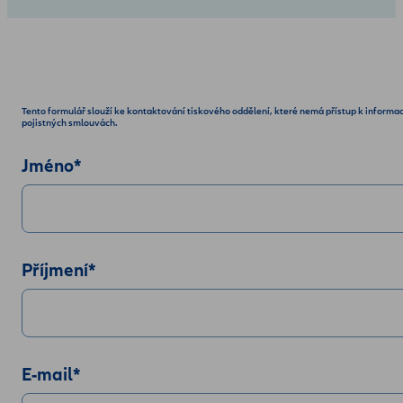
Tento formulář slouží ke kontaktování tiskového oddělení, které nemá přístup k informa
pojistných smlouvách.
Jméno
*
Příjmení
*
E-mail
*