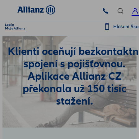
Login
Hlášení Šk
MojeAllianz
Klienti oceňují bezkontaktn
spojení s pojišťovnou.
Aplikace Allianz CZ
překonala už 150 tisíc
stažení.