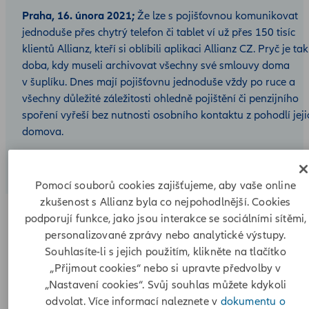
Praha, 16. února 2021;
Že lze s pojišťovnou komunikovat
jednoduše přes chytrý telefon či tablet ví už přes 150 tisíc
klientů Allianz, kteří si oblíbili aplikaci Allianz CZ. Pryč je tak
doba, kdy museli archivovat všechny své smlouvy doma
v šuplíku. Dnes mají pojišťovnu jednoduše vždy po ruce a
všechny důležité záležitosti ohledně pojištění či penzijního
spoření vyřeší bez nutnosti osobního kontaktu z pohodlí jeji
domova.
Pomocí souborů cookies zajišťujeme, aby vaše online
zkušenost s Allianz byla co nejpohodlnější. Cookies
podporují funkce, jako jsou interakce se sociálními sítěmi,
personalizované zprávy nebo analytické výstupy.
„Klienti přes aplikaci Allianz CZ nejčastěji zjišťují, v jakém
Souhlasíte-li s jejich použitím, klikněte na tlačítko
stavu jsou jejich pojistné smlouvy a zda nejsou v prodlení
„Přijmout cookies“ nebo si upravte předvolby v
s některou platbou. Mají zde také k dispozici všechny dopisy
„Nastavení cookies“. Svůj souhlas můžete kdykoli
od Allianz, mohou si zkontrolovat naspořené prostředky na
odvolat. Více informací naleznete v
dokumentu o